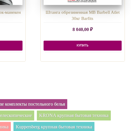
ок-манекен
Штанга обрезиненная MB Barbell Atlet
30кг Barfits
8 040,00
₽
КУПИТЬ
e комплекты постельного белья
елескопические
KRONA крупная бытовая техника
ника
Kuppersberg крупная бытовая техника