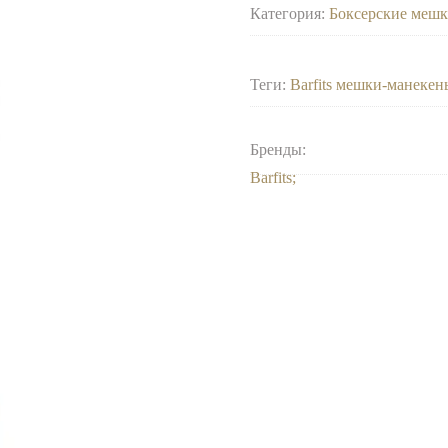
Категория:
Боксерские меш
Теги:
Barfits мешки-манеке
Бренды:
Barfits