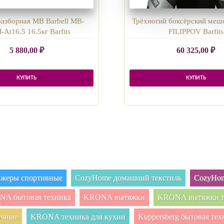
разборная MB Barbell MB-
Трёхногий боксёрский меш
At16.5 16.5кг Barfits
FILIPPOV Barfits
5 880,00
₽
60 325,00
₽
КУПИТЬ
КУПИТЬ
нажеры спортивные
CozyHome домашний текстиль
CozyHom
A бытовая техника
KRONA вытяжки
KRONA вытяжки т
очные
KRONA техника для кухни
Kuppersberg бытовая тех