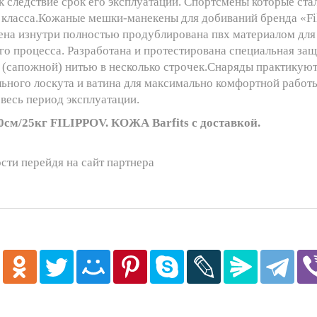
ак следствие срок его эксплуатации. Спортсмены которые ст
класса.Кожаные мешки-манекены для добиваний бренда «Fil
ена изнутри полностью продублирована пвх материалом для
о процесса. Разработана и протестирована специальная защ
сапожной) нитью в несколько строчек.Снаряды практикуютс
льного лоскута и ватина для максимально комфортной рабо
весь период эксплуатации.
5кг FILIPPOV. КОЖА Barfits с доставкой.
сти перейдя на сайт партнера