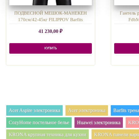
ПОДВЕСНОЙ МЕШОК-МАНЕКЕН
Гантель 
170см/42-45кг FILIPPOV Barfits
FdbM-
41 230,00
₽
КУПИТЬ
Acer Aspire электроника
Acer электроника
Barfits тре
CozyHome постельное белье
Huawei электроника
KRON
KRONA крупная техника для кухни
KRONA панели вар