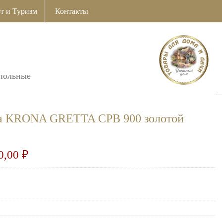
т и Туризм
Контакты
польные
ка KRONA GRETTA CPB 900 золотой
0,00
₽