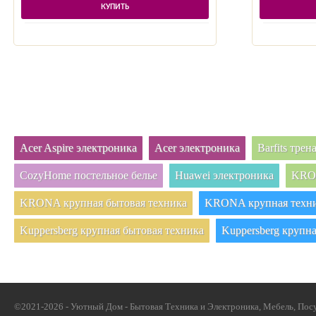
КУПИТЬ
Acer Aspire электроника
Acer электроника
Barfits тре
CozyHome постельное белье
Huawei электроника
KRON
KRONA крупная бытовая техника
KRONA крупная техни
Kuppersberg крупная бытовая техника
Kuppersberg крупна
©2021-2026 - Уютный Дом - Бытовая Техника и Электроника, Мебель, Посу