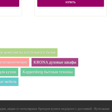
КУПИТЬ
e комплекты постельного белья
елескопические
KRONA духовые шкафы
ля кухни
Kuppersberg бытовая техника
ат мебель
дки, акции от популярных брендов купить недорого с доставкой - Купольная