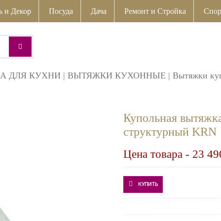
ь и Декор
Посуда
Дача
Ремонт и Стройка
Спор
А ДЛЯ КУХНИ
|
ВЫТЯЖКИ КУХОННЫЕ
|
Вытяжки ку
Купольная вытяж
структурный KRN
Цена товара -
23 49
КУПИТЬ