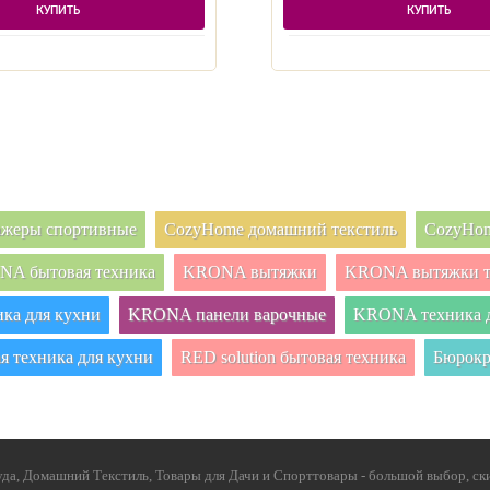
КУПИТЬ
КУПИТЬ
нажеры спортивные
CozyHome домашний текстиль
CozyHom
A бытовая техника
KRONA вытяжки
KRONA вытяжки т
ка для кухни
KRONA панели варочные
KRONA техника д
я техника для кухни
RED solution бытовая техника
Бюрокр
да, Домашний Текстиль, Товары для Дачи и Спорттовары - большой выбор, ски