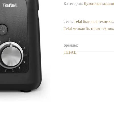
Категория:
Кухонные маши
Теги:
Tefal бытовая техника
Tefal мелкая бытовая техник
Бренды:
TEFAL