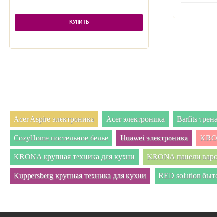
КУПИТЬ
Acer Aspire электроника
Acer электроника
Barfits тре
CozyHome постельное белье
Huawei электроника
KRON
KRONA крупная техника для кухни
KRONA панели вар
Kuppersberg крупная техника для кухни
RED solution быт