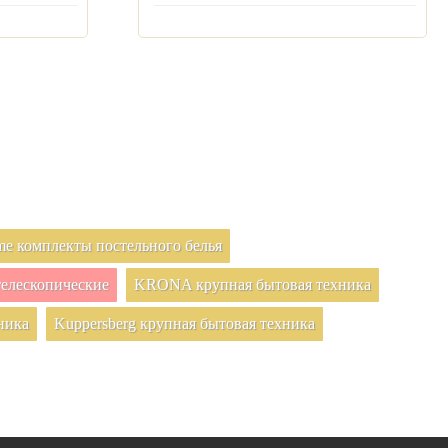
e комплекты постельного белья
елескопические
KRONA крупная бытовая техника
ника
Kuppersberg крупная бытовая техника