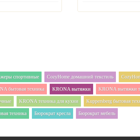
нажеры спортивные
CozyHome домашний текстиль
CozyHom
A бытовая техника
KRONA вытяжки
KRONA вытяжки т
очные
KRONA техника для кухни
Kuppersberg бытовая тех
овая техника
Бюрократ кресла
Бюрократ мебель