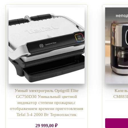
Умный электрогриль Optigrill Elite
Капель
GC750D30 Уникальный цветной
CM883D1
индикатор степени прожарки,с
отображением времени приготовления
Tefal 3-4 2000 Вт Термопластик
29 999,00
₽