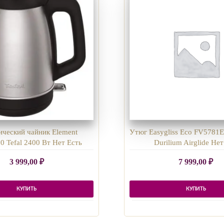
ический чайник Element
Утюг Easygliss Eco FV5781E1
 Tefal 2400 Вт Нет Есть
Durilium Airglide Не
3 999,00
₽
7 999,00
₽
КУПИТЬ
КУПИТЬ