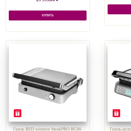
КУПИТЬ
Гриль RED solution SteakPRO RGM-
Гриль-духо