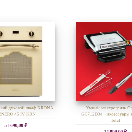
ский духовой шкаф KRONA
Умный электрогриль Opt
ENERO 45 IV KRN
GC712D34 + аксессуары в
Tefal
51 690,00
₽
14 999,00
₽