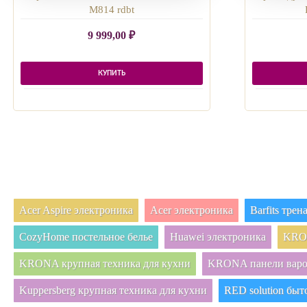
M814 rdbt
9 999,00
₽
КУПИТЬ
Acer Aspire электроника
Acer электроника
Barfits тре
CozyHome постельное белье
Huawei электроника
KRON
KRONA крупная техника для кухни
KRONA панели вар
Kuppersberg крупная техника для кухни
RED solution быт