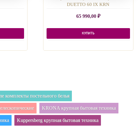
DUETTO 60 IX KRN
65 990,00
₽
КУПИТЬ
e комплекты постельного белья
елескопические
KRONA крупная бытовая техника
ника
Kuppersberg крупная бытовая техника