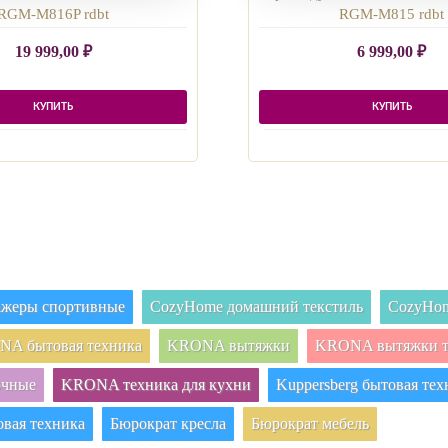
RGM-M816P rdbt
RGM-M815 rdbt
19 999,00
₽
6 999,00
₽
КУПИТЬ
КУПИТЬ
нажеры спортивные
CozyHome домашний текстиль
CozyHom
A бытовая техника
KRONA вытяжки
KRONA вытяжки т
очные
KRONA техника для кухни
Kuppersberg бытовая тех
овая техника
Бюрократ кресла
Бюрократ мебель