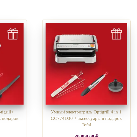
igrill+
Умный электрогриль Optigrill 4 in 1
 подарок
GC774D30 + аксессуары в подарок
Tefal
30 999,00
₽