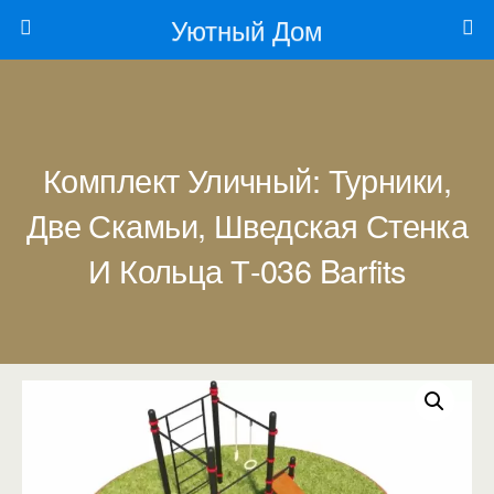
Уютный Дом
Комплект Уличный: Турники,
Две Скамьи, Шведская Стенка
И Кольца Т-036 Barfits