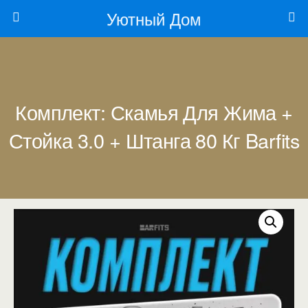
Уютный Дом
Комплект: Скамья Для Жима +
Стойка 3.0 + Штанга 80 Кг Barfits