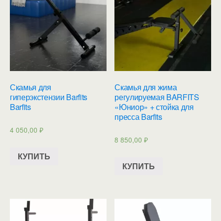
Скамья для
Скамья для жима
гиперэкстензии Barfits
регулируемая BARFITS
Barfits
«Юниор» + стойка для
пресса Barfits
4 050,00
₽
8 850,00
₽
КУПИТЬ
КУПИТЬ