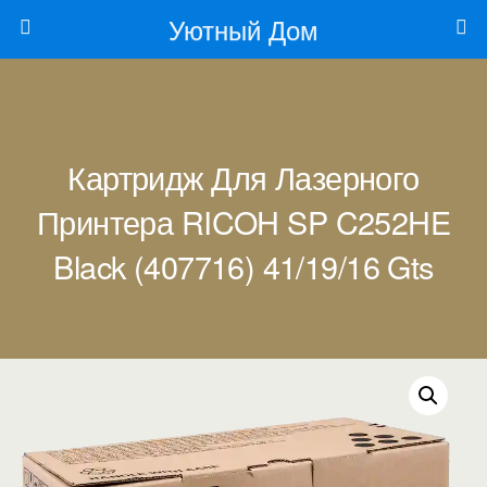
Уютный Дом
Картридж Для Лазерного
Принтера RICOH SP C252HE
Black (407716) 41/19/16 Gts