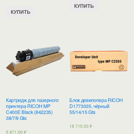
КУПИТЬ
КУПИТЬ
Картридж для лазерного
Блок девелопера RICOH
принтера RICOH MP
D1773035, чёрный
C400E Black (842235)
55/14/15 Gts
38/7/9 Gts
18 715,00
₽
5 871,00
₽