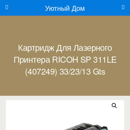
Уютный Дом
Картридж Для Лазерного
Принтера RICOH SP 311LE
(407249) 33/23/13 Gts