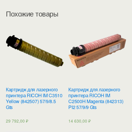
Похожие товары
Картридж для лазерного
Картридж для лазерного
принтера RICOH IM C3510
принтера RICOH IM
Yellow (842507) 57/9/8.5
C2500H Magenta (842313)
Gts
PI2 57/9/9 Gts
29 792,00
₽
14 630,00
₽