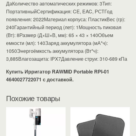
ДаКоличество автоматических режимов: 3Тип:
ПортативныйСертификация: CE, EAC, РСТГод
появления: 2022Материал корпуса: ПластикВес (гр):
240Гарантийный период (лет): 1Мощность пиковая
(Вт): 8Размер (Д×Ш×В, мм): 65 × 43 × 140Объем
емкости (мл): 140Заряд аккумулятора (мА*ч):
1050Энергоёмкость аккумулятора (Вт*ч):
3,885Влагозащита: IPX7Давление струи: 310-689 кПа
Купить Ирригатор RAWMID Portable RPI-01
4640027722071 с доставкой.
Похожие товары