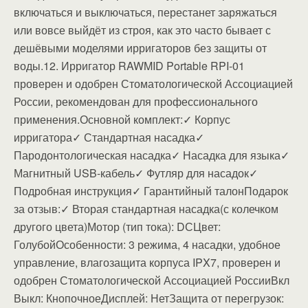
включаться и выключаться, перестанет заряжаться
или вовсе выйдёт из строя, как это часто бывает с
дешёвыми моделями ирригаторов без защиты от
воды.12. Ирригатор RAWMID Portable RPI-01
проверен и одобрен Стоматологической Ассоциацией
России, рекомендован для профессионального
применения.Основной комплект:✓ Корпус
ирригатора✓ Стандартная насадка✓
Пародонтологическая насадка✓ Насадка для языка✓
Магнитный USB-кабель✓ Футляр для насадок✓
Подробная инструкция✓ Гарантийный талонПодарок
за отзыв:✓ Вторая стандартная насадка(с колечком
другого цвета)Мотор (тип тока): DСЦвет:
ГолубойОсобенности: 3 режима, 4 насадки, удобное
управление, влагозащита корпуса IPX7, проверен и
одобрен Стоматологической Ассоциацией РоссииВкл
Выкл: КнопочноеДисплей: НетЗащита от перегрузок: