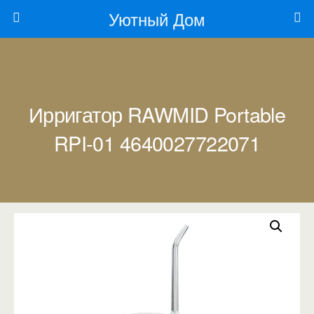
Уютный Дом
Ирригатор RAWMID Portable
RPI-01 4640027722071