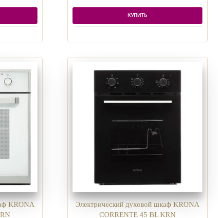
КУПИТЬ
каф KRONA
Электрический духовой шкаф KRONA
KRN
CORRENTE 45 BL KRN