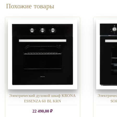
Похожие товары
Электрический духовой шкаф KRONA
Электриче
ESSENZA 60 BL KRN
SO
22 490,00
₽