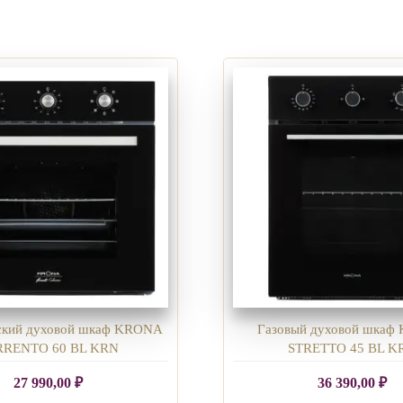
ский духовой шкаф KRONA
Газовый духовой шка
RRENTO 60 BL KRN
STRETTO 45 BL K
27 990,00
₽
36 390,00
₽