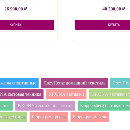
26 990,00
₽
40 290,00
₽
КУПИТЬ
КУПИТЬ
нажеры спортивные
CozyHome домашний текстиль
CozyHom
A бытовая техника
KRONA вытяжки
KRONA вытяжки т
очные
KRONA техника для кухни
Kuppersberg бытовая тех
овая техника
Бюрократ кресла
Бюрократ мебель