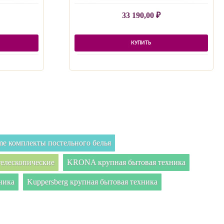
33 190,00
₽
КУПИТЬ
e комплекты постельного белья
елескопические
KRONA крупная бытовая техника
ника
Kuppersberg крупная бытовая техника