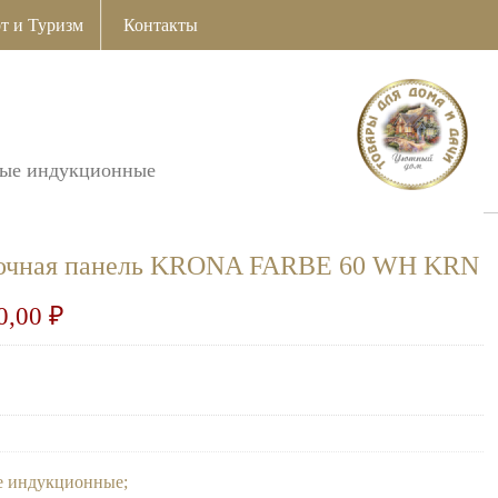
т и Туризм
Контакты
ные индукционные
рочная панель KRONA FARBE 60 WH KRN
0,00
₽
е индукционные