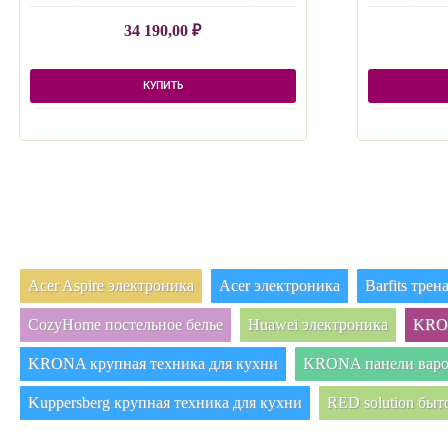
34 190,00
₽
КУПИТЬ
Acer Aspire электроника
Acer электроника
Barfits тре
CozyHome постельное белье
Huawei электроника
KRON
KRONA крупная техника для кухни
KRONA панели вар
Kuppersberg крупная техника для кухни
RED solution быт