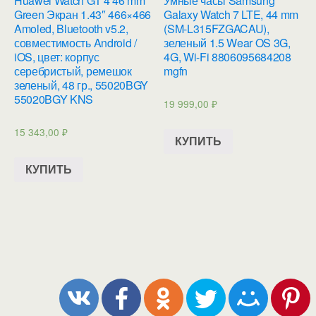
Huawei Watch GT 4 46 mm
Умные часы Samsung
Green Экран 1.43″ 466×466
Galaxy Watch 7 LTE, 44 mm
Amoled, Bluetooth v5.2,
(SM-L315FZGACAU),
совместимость Android /
зеленый 1.5 Wear OS 3G,
iOS, цвет: корпус
4G, Wi-Fi 8806095684208
серебристый, ремешок
mgfn
зеленый, 48 гр., 55020BGY
55020BGY KNS
19 999,00
₽
15 343,00
₽
КУПИТЬ
КУПИТЬ