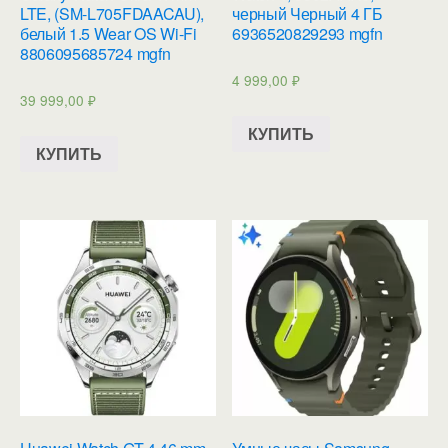
LTE, (SM-L705FDAACAU),
черный Черный 4 ГБ
белый 1.5 Wear OS Wi-Fi
6936520829293 mgfn
8806095685724 mgfn
4 999,00
₽
39 999,00
₽
КУПИТЬ
КУПИТЬ