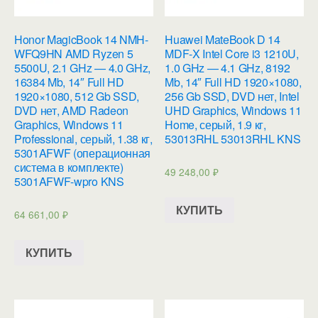
Honor MagicBook 14 NMH-
Huawei MateBook D 14
WFQ9HN AMD Ryzen 5
MDF-X Intel Core i3 1210U,
5500U, 2.1 GHz — 4.0 GHz,
1.0 GHz — 4.1 GHz, 8192
16384 Mb, 14″ Full HD
Mb, 14″ Full HD 1920×1080,
1920×1080, 512 Gb SSD,
256 Gb SSD, DVD нет, Intel
DVD нет, AMD Radeon
UHD Graphics, Windows 11
Graphics, Windows 11
Home, серый, 1.9 кг,
Professional, серый, 1.38 кг,
53013RHL 53013RHL KNS
5301AFWF (операционная
система в комплекте)
49 248,00
₽
5301AFWF-wpro KNS
КУПИТЬ
64 661,00
₽
КУПИТЬ