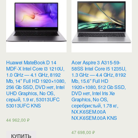
Huawei MateBook D 14
Acer Aspire 3 A315-59-
MDF-X Intel Core i3 1210U,
58SS Intel Core i5 1235U,
1.0 GHz — 4.1 GHz, 8192
1.3 GHz — 4.4 GHz, 8192
Mb, 14″ Full HD 1920×1080,
Mb, 15.6″ Full HD
256 Gb SSD, DVD нет, Intel
1920×1080, 512 Gb SSD,
UHD Graphics, No OS,
DVD нет, Intel Iris Xe
серый, 1.9 кг, 53013UFC
Graphics, No OS,
53013UFC KNS
серебристый, 1.78 кг,
NX.K6SEM.00A
NX.K6SEM.00A KNS
44 962,00
₽
47 698,00
₽
КУПИТЬ