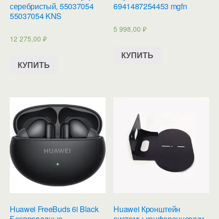
серебристый, 55037054
6941487254453 mgfn
55037054 KNS
5 998,00
₽
12 275,00
₽
КУПИТЬ
КУПИТЬ
Huawei FreeBuds 6i Black
Huawei Кронштейн
Беспроводные,
системы конференцсвязи