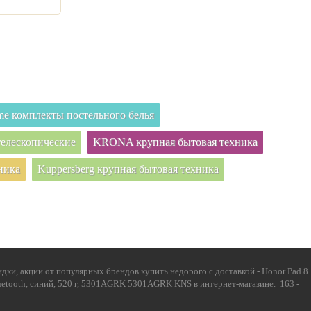
e комплекты постельного белья
елескопические
KRONA крупная бытовая техника
ника
Kuppersberg крупная бытовая техника
ки, акции от популярных брендов купить недорого с доставкой - Honor Pad 8
luetooth, синий, 520 г, 5301AGRK 5301AGRK KNS в интернет-магазине. 163 -