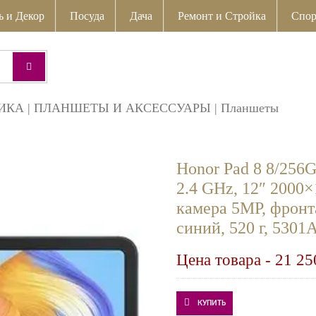
ь и Декор
Посуда
Дача
Ремонт и Стройка
Спор
ИКА
|
ПЛАНШЕТЫ И АКСЕССУАРЫ
|
Планшеты
Honor Pad 8 8/256
2.4 GHz, 12″ 2000×
камера 5MP, фронта
синий, 520 г, 53
Цена товара -
21 25
КУПИТЬ