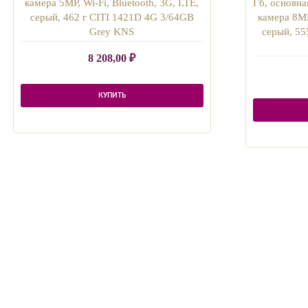
камера 5MP, Wi-Fi, Bluetooth, 3G, LTE,
Гб, основна
серый, 462 г CITI 1421D 4G 3/64GB
камера 8MP
Grey KNS
серый, 5
8 208,00
₽
КУПИТЬ