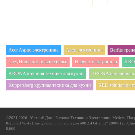
Acer Aspire электроника
Acer электроника
Barfits тре
CozyHome постельное белье
Huawei электроника
KRON
KRONA крупная техника для кухни
KRONA панели вар
Kuppersberg крупная техника для кухни
RED solution быт
©2021-2026 - Уютный Дом - Бытовая Техника и Электроника, Мебель, Посуд
8/256GB Wi-Fi Blue Qualcomm Snapdragon 680 2.4 GHz, 12″ 2000×1200, Andr
0,660