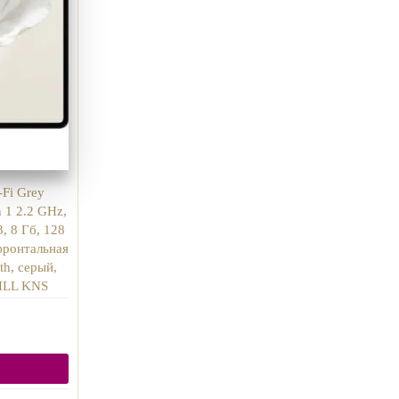
-Fi Grey
 1 2.2 GHz,
, 8 Гб, 128
фронтальная
th, серый,
HLL KNS