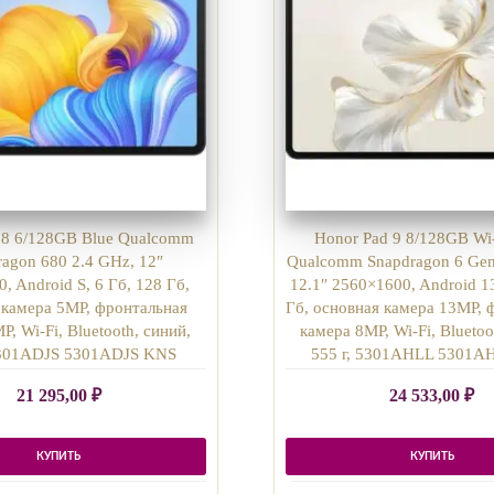
 8 6/128GB Blue Qualcomm
Honor Pad 9 8/128GB Wi
ragon 680 2.4 GHz, 12″
Qualcomm Snapdragon 6 Gen
, Android S, 6 Гб, 128 Гб,
12.1″ 2560×1600, Android 13
 камера 5MP, фронтальная
Гб, основная камера 13MP, 
P, Wi-Fi, Bluetooth, синий,
камера 8MP, Wi-Fi, Bluetoo
5301ADJS 5301ADJS KNS
555 г, 5301AHLL 5301A
21 295,00
₽
24 533,00
₽
КУПИТЬ
КУПИТЬ