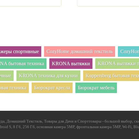
нажеры спортивные
CozyHome домашний текстиль
CozyHom
A бытовая техника
KRONA вытяжки
KRONA вытяжки т
очные
KRONA техника для кухни
Kuppersberg бытовая тех
овая техника
Бюрократ кресла
Бюрократ мебель
а, Домашний Текстиль, Товары для Дачи и Спорттовары - большой выбор, скид
oid S, 8 Гб, 256 Гб, основная камера 5MP, фронтальная камера 5MP, Wi-Fi, B