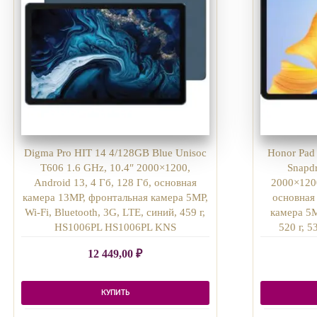
Digma Pro HIT 14 4/128GB Blue Unisoc
Honor Pad
T606 1.6 GHz, 10.4″ 2000×1200,
Snapd
Android 13, 4 Гб, 128 Гб, основная
2000×1200
камера 13MP, фронтальная камера 5MP,
основная
Wi-Fi, Bluetooth, 3G, LTE, синий, 459 г,
камера 5M
HS1006PL HS1006PL KNS
520 г, 
12 449,00
₽
КУПИТЬ