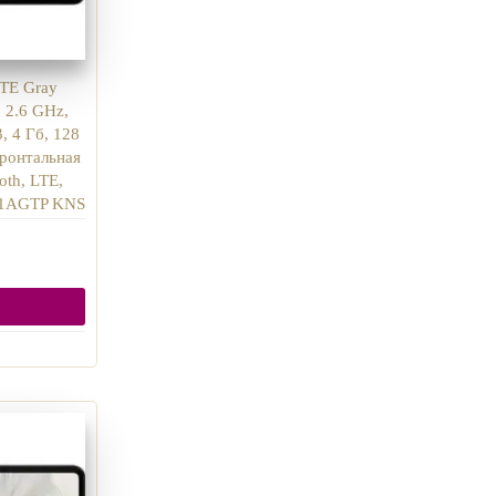
TE Gray
 2.6 GHz,
, 4 Гб, 128
фронтальная
oth, LTE,
301AGTP KNS