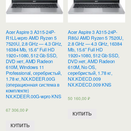
Acer Aspire 3 A315-24P-
Acer Aspire 3 A315-24P-
R1LL-wpro AMD Ryzen 5
R80J AMD Ryzen 5 7520U,
7520U, 2.8 GHz — 4.3 GHz,
2.8 GHz — 4.3 GHz, 16384
16384 Mb, 15.6″ Full HD
Mb, 15.6″ Full HD
1920×1080, 512 Gb SSD,
1920×1080, 512 Gb SSD,
DVD нет, AMD Radeon
DVD нет, AMD Radeon
610M, Windows 11
610M, No OS,
Professional, серебристый,
серебристый, 1.78 кг,
1.78 кг, NX.KDEER.00G
NX.KDECD.009
(операционная система в
NX.KDECD.009 KNS
комплекте)
NX.KDEER.00G-wpro KNS
50 160,00
₽
67 306,00
₽
КУПИТЬ
КУПИТЬ