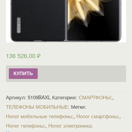
136 526,00
₽
КУПИТЬ
Артикул:
5109BAXL
Категории:
СМАРТФОНЫ
,
ТЕЛЕФОНЫ МОБИЛЬНЫЕ
Метки:
Honor мобильные телефоны
,
Honor смартфоны
,
Honor телефоны
,
Honor электроника