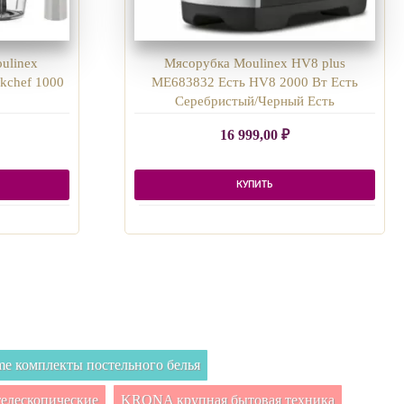
ulinex
Мясорубка Moulinex HV8 plus
kchef 1000
ME683832 Есть HV8 2000 Вт Есть
Серебристый/Черный Есть
16 999,00
₽
КУПИТЬ
e комплекты постельного белья
елескопические
KRONA крупная бытовая техника