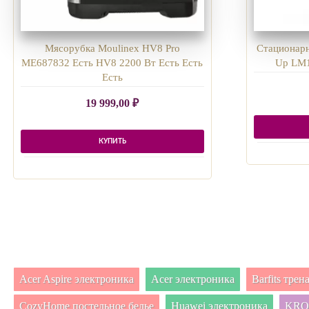
Мясорубка Moulinex HV8 Pro
Стационарн
ME687832 Есть HV8 2200 Вт Есть Есть
Up LM1
Есть
19 999,00
₽
КУПИТЬ
Acer Aspire электроника
Acer электроника
Barfits тре
CozyHome постельное белье
Huawei электроника
KRON