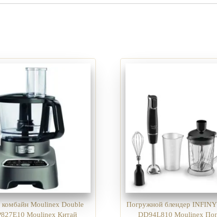
 комбайн Moulinex Double
Погружной блендер INFIN
P827E10 Moulinex Китай
DD94L810 Moulinex По