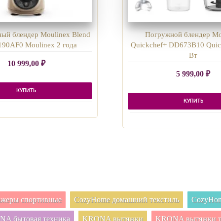
ый блендер Moulinex Blend
Погружной блендер Mo
90AF0 Moulinex 2 года
Quickchef+ DD673B10 Quic
Вт
10 999,00
₽
5 999,00
₽
КУПИТЬ
КУПИТЬ
нажеры спортивные
CozyHome домашний текстиль
CozyHom
A бытовая техника
KRONA вытяжки
KRONA вытяжки т