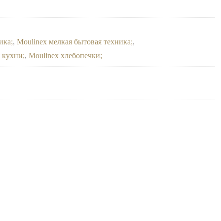
ика
,
Moulinex мелкая бытовая техника
,
я кухни
,
Moulinex хлебопечки