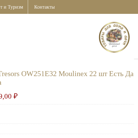
т и Туризм
Контакты
resors OW251E32 Moulinex 22 шт Есть Да
а
9,00
₽