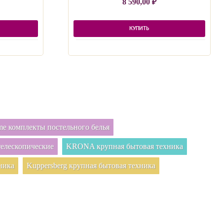
8 590,00
₽
КУПИТЬ
e комплекты постельного белья
елескопические
KRONA крупная бытовая техника
ника
Kuppersberg крупная бытовая техника