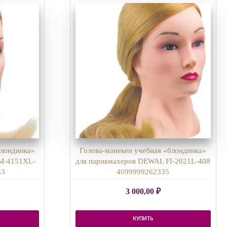
блондинка»
Голова-манекен учебная «блондинка»
M-4151XL-
для парикмахеров DEWAL FI-2021L-408
53
4099999262335
3 000,00
₽
КУПИТЬ