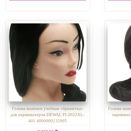
Голова-манекен учебная «брюнетка»
Голова-ман
для парикмахеров DEWAL FI-2022XL-
парикма
401 4000000132905