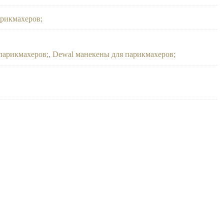
арикмахеров
 парикмахеров
,
Dewal манекены для парикмахеров