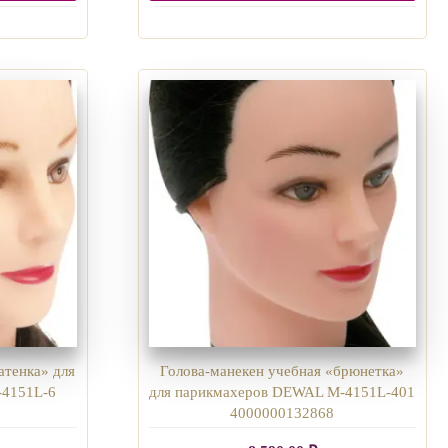
атенка» для
Голова-манекен учебная «брюнетка»
4151L-6
для парикмахеров DEWAL M-4151L-401
4000000132868