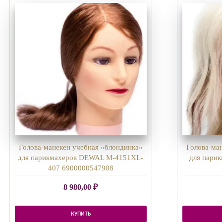
Голова-манекен учебная «блондинка»
Голова-ма
для парикмахеров DEWAL M-4151XL-
для пари
407 6900000547908
8 980,00
₽
КУПИТЬ