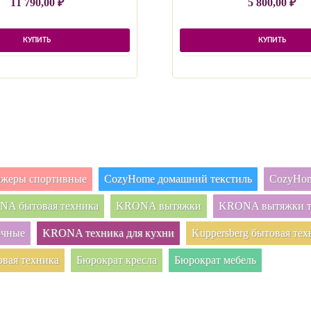
11 790,00
₽
5 800,00
₽
КУПИТЬ
КУПИТЬ
нажеры спортивные
CozyHome домашний текстиль
CozyHom
A бытовая техника
KRONA вытяжки
KRONA вытяжки т
очные
KRONA техника для кухни
Kuppersberg бытовая тех
овая техника
Бюрократ кресла
Бюрократ мебель