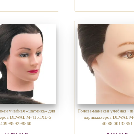
екен учебная «шатенка» для
Голова-манекен учебная «ш
херов DEWAL M-4151XL-6
парикмахеров DEWAL M-
4099999298860
4000000132851