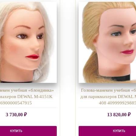
некен учебная «блондинка»
Голова-манекен учебная «
кмахеров DEWAL M-4151K
для парикмахеров DEWAL 
6900000547915
408 40999992988
3 730,00
₽
13 820,00
₽
КУПИТЬ
КУПИТЬ