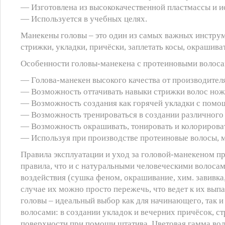
— Изготовлена из высококачественной пластмассы и ис
— Используется в учебных целях.
Манекены головы – это один из самых важных инструм
стрижки, укладки, причёски, заплетать косы, окрашива
Особенности головы-манекена с протеиновыми волоса
— Голова-манекен высокого качества от производителя
— Возможность оттачивать навыки стрижки волос нож
— Возможность создания как горячей укладки с помощ
— Возможность тренироваться в создании различного р
— Возможность окрашивать, тонировать и колорирова
— Используя при производстве протеиновые волосы, 
Правила эксплуатации и уход за головой-манекеном п
правила, что и с натуральными человеческими волоса
воздействия (сушка феном, окрашивание, хим. завивк
случае их можно просто пережечь, что ведет к их вы
головы – идеальный выбор как для начинающего, так и
волосами: в создании укладок и вечерних причёсок, с
поверхности при помощи штатива. Цветовая гамма вол