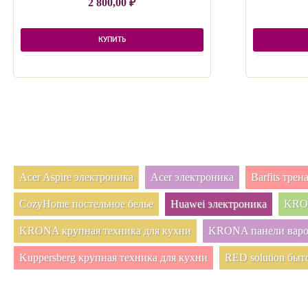
2 800,00
₽
КУПИТЬ
Acer Aspire электроника
Acer электроника
Barfits тре
CozyHome постельное белье
Huawei электроника
KRON
KRONA крупная техника для кухни
KRONA панели вар
Kuppersberg крупная техника для кухни
RED solution быт