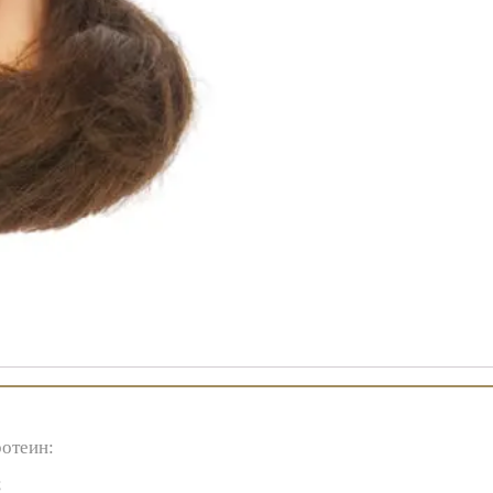
ротеин:
;