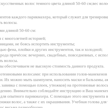
кусственных волос темного цвета длиной 50-60 см;вес воло
ентов каждого парикмахера, который служит для тренировк
ть волосы.
ми длиной 50-60 см:
 с многолетней историей;
ницами, не боясь испортить инструменты;
ью фена, плойки и других инструментов, так и холодной;
ода причёсок: вечерних, свадебных, повседневных, с испол
ть волосы.
мы обеспечиваем не высокую стоимость данного продукта.
ротеиновыми волосами: при использовании голов-манекенов
ми. Их можно мыть шампунем, наносить маски и бальзамы, ак
а, завивка с помощью плоек, утюжков) на протеиновые воло
падению. Внимательно соблюдайте инструкцию и Ваш манеке
 для опытного парикмахера. С помощью этого инструмента в
трижки волос, а также с их окрашивания. Учебная голова дл
ос весьма разнообразна.