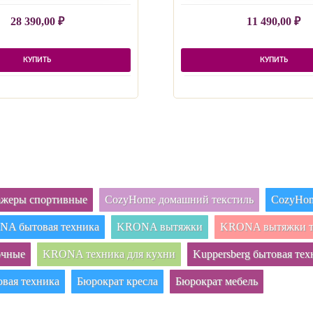
28 390,00
₽
11 490,00
₽
КУПИТЬ
КУПИТЬ
нажеры спортивные
CozyHome домашний текстиль
CozyHom
A бытовая техника
KRONA вытяжки
KRONA вытяжки т
очные
KRONA техника для кухни
Kuppersberg бытовая тех
овая техника
Бюрократ кресла
Бюрократ мебель