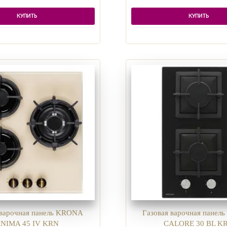
КУПИТЬ
КУПИТЬ
 варочная панель KRONA
Газовая варочная пане
NIMA 45 IV KRN
CALORE 30 BL K