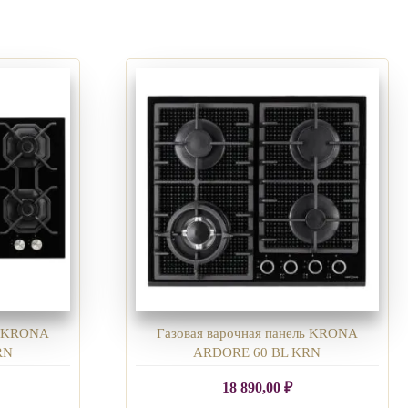
ль KRONA
Газовая варочная панель KRONA
RN
ARDORE 60 BL KRN
18 890,00
₽