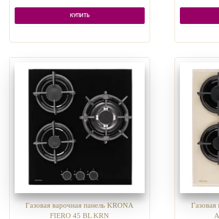
КУПИТЬ
Газовая варочная панель KRONA
Газовая
FIERO 45 BL KRN
A