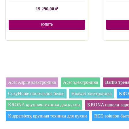
19 290,00
₽
КУПИТЬ
Acer Aspire электроника
Acer электроника
Barfits тре
CozyHome постельное белье
Huawei электроника
KRON
KRONA крупная техника для кухни
KRONA панели вар
Kuppersberg крупная техника для кухни
RED solution быт