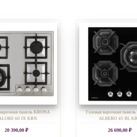
 варочная панель KRONA
Газовая варочная пане
ALORE 60 IX KRN
ALBERO 45 BL K
20 390,00
₽
26 690,00
₽