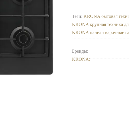
Теги:
KRONA бытовая техн
KRONA крупная техника дл
KRONA панели варочные г
Бренды:
KRONA