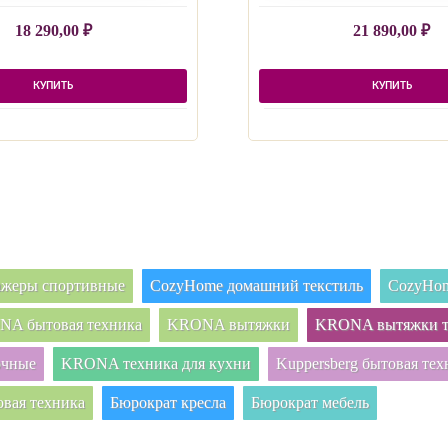
18 290,00
₽
21 890,00
₽
КУПИТЬ
КУПИТЬ
нажеры спортивные
CozyHome домашний текстиль
CozyHom
A бытовая техника
KRONA вытяжки
KRONA вытяжки т
очные
KRONA техника для кухни
Kuppersberg бытовая тех
овая техника
Бюрократ кресла
Бюрократ мебель