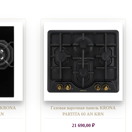
ль KRONA
Газовая варочная панель KRONA
RN
PARTITA 60 AN KRN
21 690,00
₽