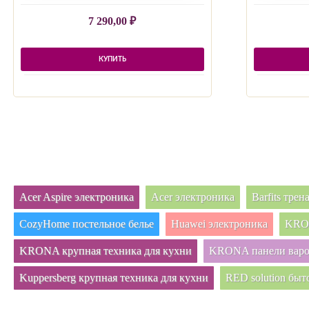
7 290,00
₽
КУПИТЬ
Acer Aspire электроника
Acer электроника
Barfits тре
CozyHome постельное белье
Huawei электроника
KRON
KRONA крупная техника для кухни
KRONA панели вар
Kuppersberg крупная техника для кухни
RED solution быт