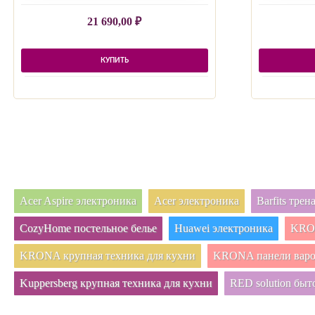
21 690,00
₽
КУПИТЬ
Acer Aspire электроника
Acer электроника
Barfits тре
CozyHome постельное белье
Huawei электроника
KRON
KRONA крупная техника для кухни
KRONA панели вар
Kuppersberg крупная техника для кухни
RED solution быт