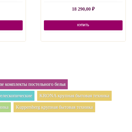
18 290,00
₽
КУПИТЬ
e комплекты постельного белья
елескопические
KRONA крупная бытовая техника
ника
Kuppersberg крупная бытовая техника