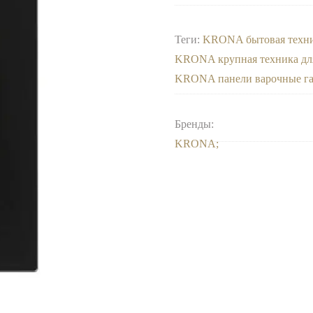
Теги:
KRONA бытовая техн
KRONA крупная техника дл
KRONA панели варочные г
Бренды:
KRONA