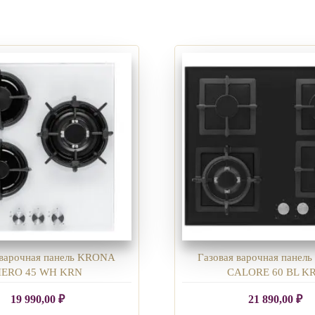
 варочная панель KRONA
Газовая варочная пане
IERO 45 WH KRN
CALORE 60 BL K
19 990,00
₽
21 890,00
₽