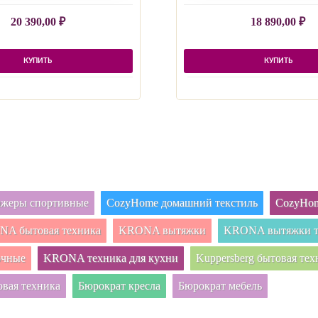
20 390,00
₽
18 890,00
₽
КУПИТЬ
КУПИТЬ
нажеры спортивные
CozyHome домашний текстиль
CozyHom
A бытовая техника
KRONA вытяжки
KRONA вытяжки т
очные
KRONA техника для кухни
Kuppersberg бытовая тех
овая техника
Бюрократ кресла
Бюрократ мебель