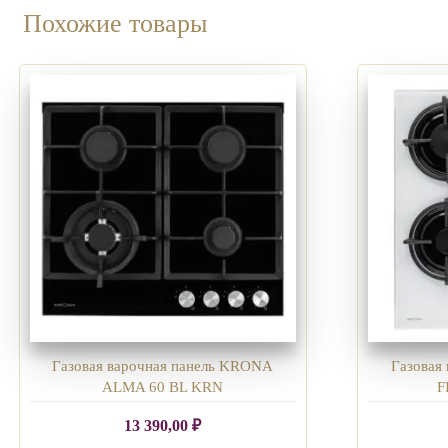
Похожие товары
Газовая варочная панель KRONA
Газовая
ALMA 60 BL KRN
F
13 390,00
₽