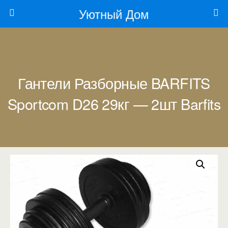
Уютный Дом
Гантели Разборные BARFITS
Sportcom D26 29кг — 2шт Barfits