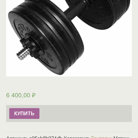
6 400,00
₽
КУПИТЬ
Артикул:
e95cb8b974db
Категория:
Гантели
Метки: