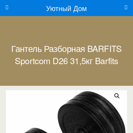
Уютный Дом
Гантель Разборная BARFITS
Sportcom D26 31,5кг Barfits