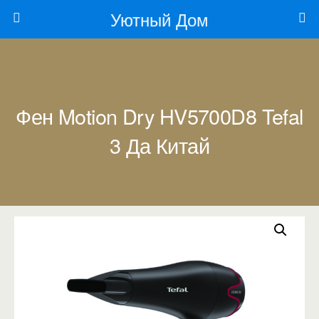
Уютный Дом
Фен Motion Dry HV5700D8 Tefal
3 Да Китай