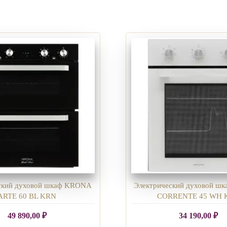
ский духовой шкаф KRONA
Электрический духовой ш
ARTE 60 BL KRN
CORRENTE 45 WH 
49 890,00
₽
34 190,00
₽