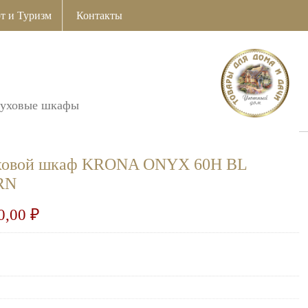
т и Туризм
Контакты
духовые шкафы
уховой шкаф KRONA ONYX 60H BL
RN
0,00
₽