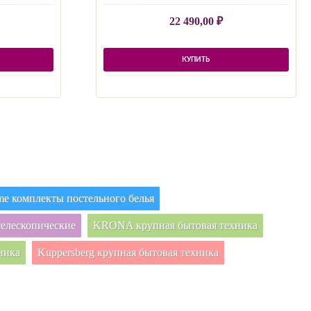
22 490,00
₽
КУПИТЬ
e комплекты постельного белья
елескопические
KRONA крупная бытовая техника
ника
Kuppersberg крупная бытовая техника