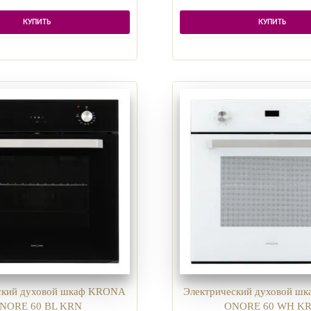
КУПИТЬ
КУПИТЬ
ский духовой шкаф KRONA
Электрический духовой ш
NORE 60 BL KRN
ONORE 60 WH K