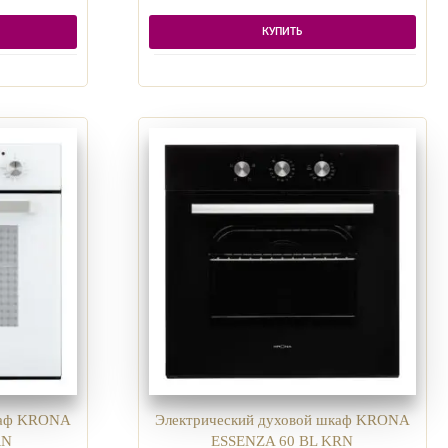
КУПИТЬ
каф KRONA
Электрический духовой шкаф KRONA
RN
ESSENZA 60 BL KRN