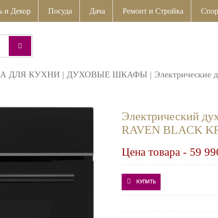
ь и Декор
Посуда
Дача
Ремонт и Стройка
Спор
А ДЛЯ КУХНИ
|
ДУХОВЫЕ ШКАФЫ
|
Электрические 
Электрический д
RAVEN BLACK K
Цена товара -
59 99
КУПИТЬ