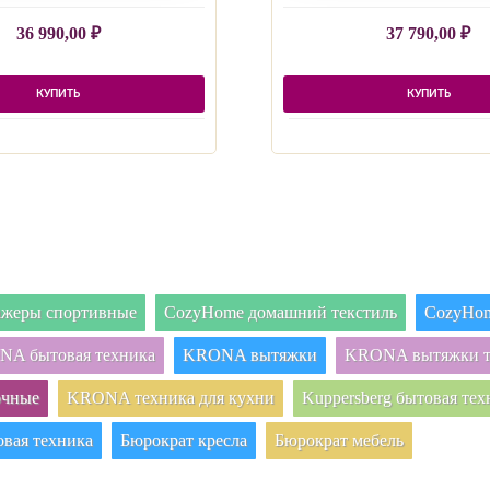
36 990,00
₽
37 790,00
₽
КУПИТЬ
КУПИТЬ
нажеры спортивные
CozyHome домашний текстиль
CozyHom
A бытовая техника
KRONA вытяжки
KRONA вытяжки т
очные
KRONA техника для кухни
Kuppersberg бытовая тех
овая техника
Бюрократ кресла
Бюрократ мебель