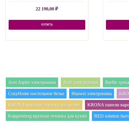
22 190,00
₽
КУПИТЬ
Acer Aspire электроника
Acer электроника
Barfits тре
CozyHome постельное белье
Huawei электроника
KRON
KRONA крупная техника для кухни
KRONA панели вар
Kuppersberg крупная техника для кухни
RED solution быт