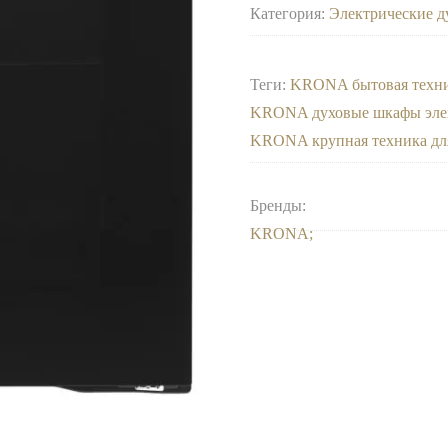
Категория:
Электрические 
Теги:
KRONA бытовая техн
KRONA духовые шкафы эле
KRONA крупная техника дл
Бренды:
KRONA