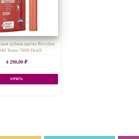
ская зубная щетка Revyline
040 Teens 7609 DctrS
4 290,00
₽
КУПИТЬ