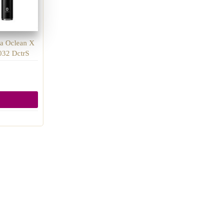
а Oclean X
032 DctrS