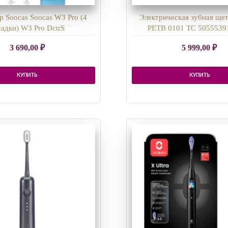
 Soocas Soocas W3 Pro (4
Электрическая зубная щетк
садки) W3 Pro DctrS
PETB 0101 TC 5055539
3 690,00
₽
5 999,00
₽
КУПИТЬ
КУПИТЬ