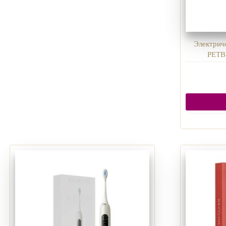
Электриче
PETB