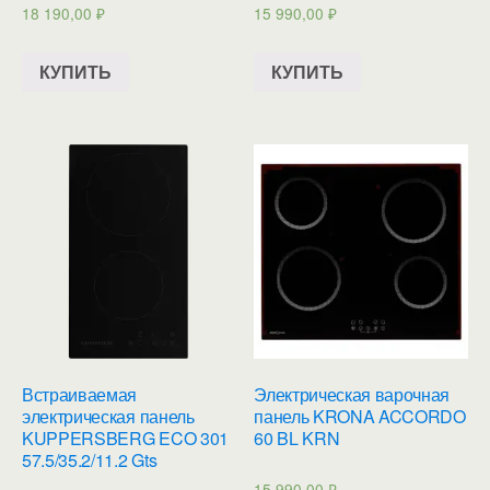
18 190,00
₽
15 990,00
₽
КУПИТЬ
КУПИТЬ
Встраиваемая
Электрическая варочная
электрическая панель
панель KRONA ACCORDO
KUPPERSBERG ECO 301
60 BL KRN
57.5/35.2/11.2 Gts
15 990,00
₽