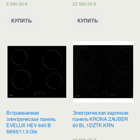
8 390,00
₽
23 590,00
₽
КУПИТЬ
КУПИТЬ
Встраиваемая
Электрическая варочная
электрическая панель
панель KRONA ZAUBER
EVELUX HEV 640 B
60 BL 1DZTK KRN
58/65/11.5 Gts
15 690,00
₽