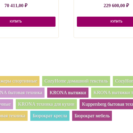
70 411,00
₽
229 600,00
₽
КУПИТЬ
КУПИТЬ
нажеры спортивные
CozyHome домашний текстиль
CozyHom
A бытовая техника
KRONA вытяжки
KRONA вытяжки т
очные
KRONA техника для кухни
Kuppersberg бытовая тех
овая техника
Бюрократ кресла
Бюрократ мебель