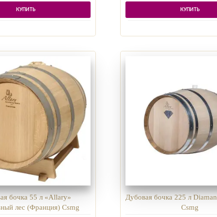
КУПИТЬ
КУПИТЬ
ая бочка 55 л «Allary»
Дубовая бочка 225 л Diaman
ьный лес (Франция) Csmg
Csmg