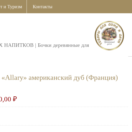
т и Туризм
Контакты
Х НАПИТКОВ
|
Бочки деревянные для
л «Allary» американский дуб (Франция)
0,00
₽