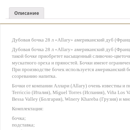
Описание
Дубовая бочка 28 л «Allary» американский дуб (Фран
Дубовая бочка 28 л «Allary» американский дуб (Франц
такой бочке приобретет насыщенный сливочно-цветочны
мускатного ореха и пряностей. Бочки имеют огранич
При производстве бочек используется американский бе
созреванию напитка.
Бочки от компании Аллари (Allary) очень известны и п
Terriccio (Италия), Miguel Torres (Испания), Viña Los
Bessa Valley (Болгария), Winery Khareba (Грузия) и мн
Комплектация:
бочка;
подставка;