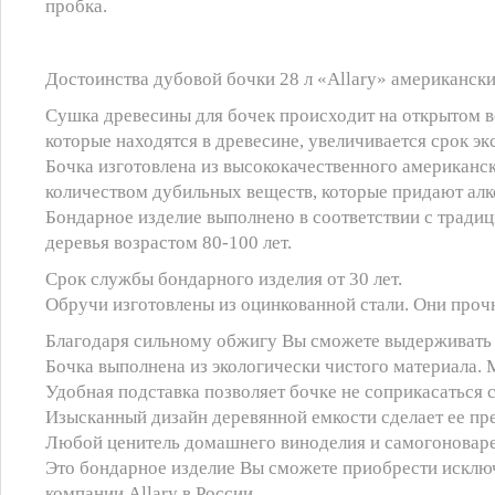
пробка.
Достоинства дубовой бочки 28 л «Allary» американски
Сушка древесины для бочек происходит на открытом в
которые находятся в древесине, увеличивается срок э
Бочка изготовлена из высококачественного американск
количеством дубильных веществ, которые придают алк
Бондарное изделие выполнено в соответствии с тради
деревья возрастом 80-100 лет.
Срок службы бондарного изделия от 30 лет.
Обручи изготовлены из оцинкованной стали. Они проч
Благодаря сильному обжигу Вы сможете выдерживать в 
Бочка выполнена из экологически чистого материала. 
Удобная подставка позволяет бочке не соприкасаться 
Изысканный дизайн деревянной емкости сделает ее пр
Любой ценитель домашнего виноделия и самогоноварен
Это бондарное изделие Вы сможете приобрести исключ
компании Allary в России.