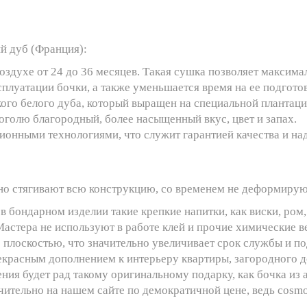
й дуб (Франция):
оздухе от 24 до 36 месяцев. Такая сушка позволяет максим
ксплуатации бочки, а также уменьшается время на ее подгот
ого белого дуба, который выращен на специальной плантаци
оголю благородный, более насыщенный вкус, цвет и запах.
ционными технологиями, что служит гарантией качества и на
но стягивают всю конструкцию, со временем не деформируют
бондарном изделии такие крепкие напитки, как виски, ром, 
Мастера не используют в работе клей и прочие химические в
с плоскостью, что значительно увеличивает срок службы и 
екрасным дополнением к интерьеру квартиры, загородного до
ия будет рад такому оригинальному подарку, как бочка из 
ительно на нашем сайте по демократичной цене, ведь cosm