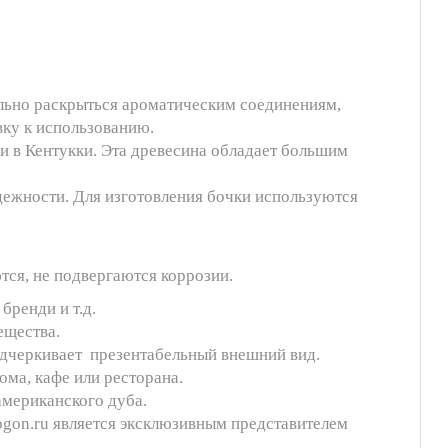
ально раскрыться ароматическим соединениям,
овку к использованию.
и в Кентукки. Эта древесина обладает большим
дежности. Для изготовления бочки используются
ся, не подвергаются коррозии.
бренди и т.д.
ещества.
подчеркивает презентабельный внешний вид.
ма, кафе или ресторана.
американского дуба.
ogon.ru является эксклюзивным представителем