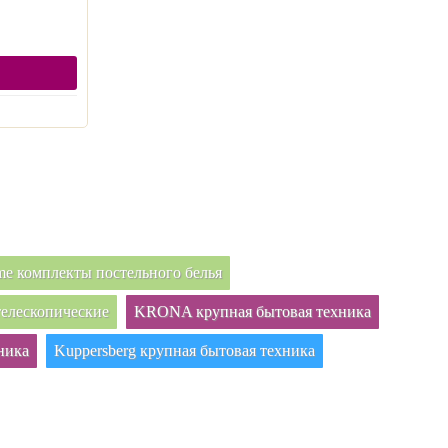
e комплекты постельного белья
елескопические
KRONA крупная бытовая техника
ника
Kuppersberg крупная бытовая техника