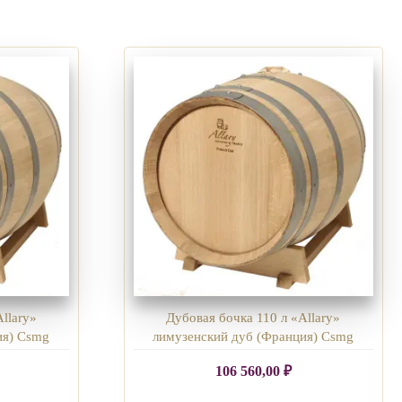
llary»
Дубовая бочка 110 л «Allary»
ия) Csmg
лимузенский дуб (Франция) Csmg
106 560,00
₽