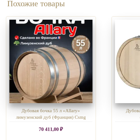
Похожие товары
Дубовая бочка 55 л «Allary»
Дубова
лимузенский дуб (Франция) Csmg
70 411,00
₽