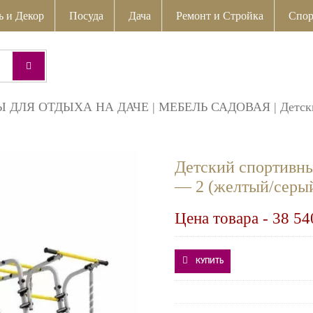
ь и Декор
Посуда
Дача
Ремонт и Стройка
Спор
Ы ДЛЯ ОТДЫХА НА ДАЧЕ
|
МЕБЕЛЬ САДОВАЯ
|
Детск
Детский спортивн
— 2 (желтый/серый)
Цена товара -
38 54
КУПИТЬ