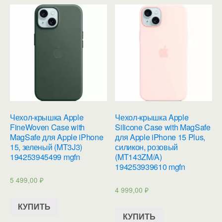
Чехол-крышка Apple
Чехол-крышка Apple
FineWoven Case with
Silicone Case with MagSafe
MagSafe для Apple iPhone
для Apple iPhone 15 Plus,
15, зеленый (MT3J3)
силикон, розовый
194253945499 mgfn
(MT143ZM/A)
194253939610 mgfn
5 499,00
₽
4 999,00
₽
КУПИТЬ
КУПИТЬ