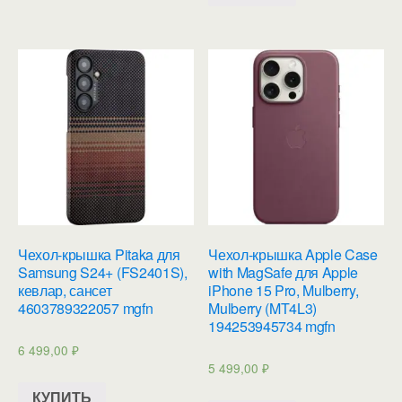
Чехол-крышка Pitaka для
Чехол-крышка Apple Case
Samsung S24+ (FS2401S),
with MagSafe для Apple
кевлар, сансет
iPhone 15 Pro, Mulberry,
4603789322057 mgfn
Mulberry (MT4L3)
194253945734 mgfn
6 499,00
₽
5 499,00
₽
КУПИТЬ