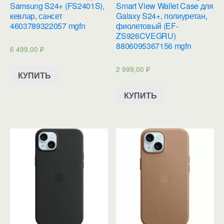
Samsung S24+ (FS2401S),
Smart View Wallet Case для
кевлар, сансет
Galaxy S24+, полиуретан,
4603789322057 mgfn
фиолетовый (EF-
ZS926CVEGRU)
8806095367156 mgfn
6 499,00
₽
2 999,00
₽
КУПИТЬ
КУПИТЬ