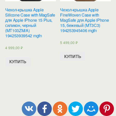
Чехол-крышка Apple
Чехол-крышка Apple
Silicone Case with MagSafe
FineWoven Case with
для Apple iPhone 15 Plus,
MagSafe для Apple iPhone
силикон, черный
15, бежевый (MT3C3)
(MT103ZM/A)
194253945406 mgfn
194253939542 mgfn
5 499,00
₽
4 999,00
₽
КУПИТЬ
КУПИТЬ