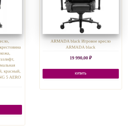
есло,
ARMADA black Игровое кресло
 крестовина
ARMADA black
-кожа,
19 990,00
₽
газлифт,
имальная
й, красный,
КУПИТЬ
NG 5 AERO