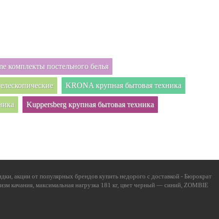
e комплекты постельного белья
елескопические
KRONA крупная бытовая техника
ника
Kuppersberg крупная бытовая техника
дки, акции от популярных брендов купить недорого с доставкой - Бюрократ
анизм качания, максимальная нагрузка 181 кг, цвет черный — синий, ZOMBIE