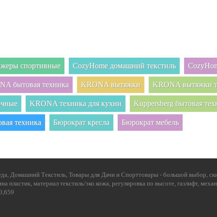
нажеры спортивные
CozyHome домашний текстиль
CozyHom
A бытовая техника
KRONA вытяжки
KRONA вытяжки т
очные
KRONA техника для кухни
Kuppersberg бытовая тех
овая техника
Бюрократ кресла
Бюрократ мебель
да, Домашний Текстиль, Товары для Дачи и Спорттовары - большой выбор, ски
на пластик, материал текстиль/эко.кожа, регулировка по высоте, газлифт, мех
0,659