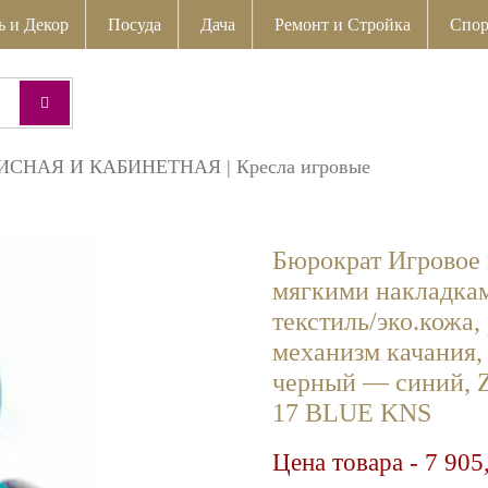
ь и Декор
Посуда
Дача
Ремонт и Стройка
Спор
ИСНАЯ И КАБИНЕТНАЯ
|
Кресла игровые
Бюрократ Игровое 
мягкими накладкам
текстиль/эко.кожа,
механизм качания, 
черный — синий
17 BLUE KNS
Цена товара -
7 905