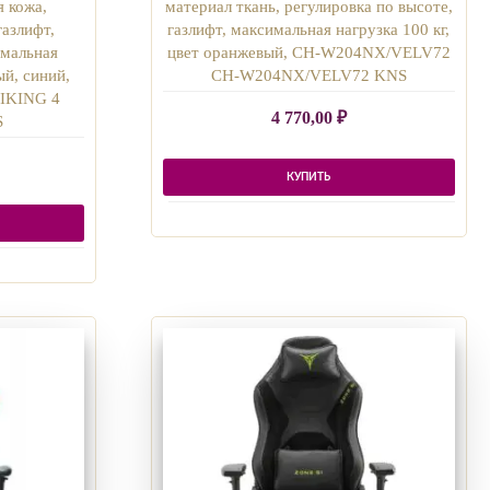
я кожа,
материал ткань, регулировка по высоте,
газлифт,
газлифт, максимальная нагрузка 100 кг,
имальная
цвет оранжевый, CH-W204NX/VELV72
ый, синий,
CH-W204NX/VELV72 KNS
IKING 4
4 770,00
₽
S
КУПИТЬ