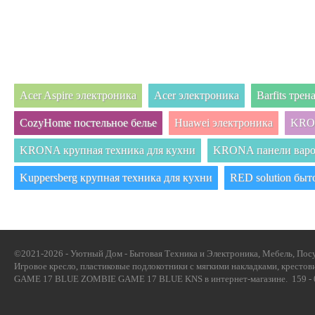
Acer Aspire электроника
Acer электроника
Barfits тре
CozyHome постельное белье
Huawei электроника
KRON
KRONA крупная техника для кухни
KRONA панели вар
Kuppersberg крупная техника для кухни
RED solution быт
©2021-2026 - Уютный Дом - Бытовая Техника и Электроника, Мебель, Посу
Игровое кресло, пластиковые подлокотники с мягкими накладками, крестови
GAME 17 BLUE ZOMBIE GAME 17 BLUE KNS в интернет-магазине. 159 - 