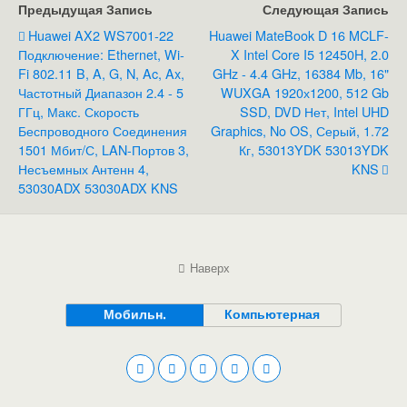
Предыдущая Запись
Следующая Запись
Huawei AX2 WS7001-22
Huawei MateBook D 16 MCLF-
Подключение: Ethernet, Wi-
X Intel Core I5 12450H, 2.0
Fi 802.11 B, A, G, N, Ac, Ax,
GHz - 4.4 GHz, 16384 Mb, 16"
Частотный Диапазон 2.4 - 5
WUXGA 1920х1200, 512 Gb
ГГц, Макс. Скорость
SSD, DVD Нет, Intel UHD
Беспроводного Соединения
Graphics, No OS, Серый, 1.72
1501 Мбит/с, LAN-Портов 3,
Кг, 53013YDK 53013YDK
Несъемных Антенн 4,
KNS
53030ADX 53030ADX KNS
Наверх
Мобильн.
Компьютерная