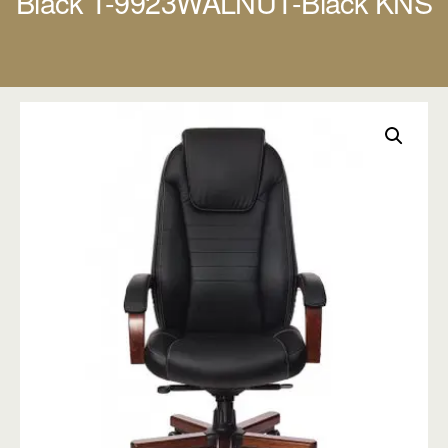
Black T-9923WALNUT-Black KNS