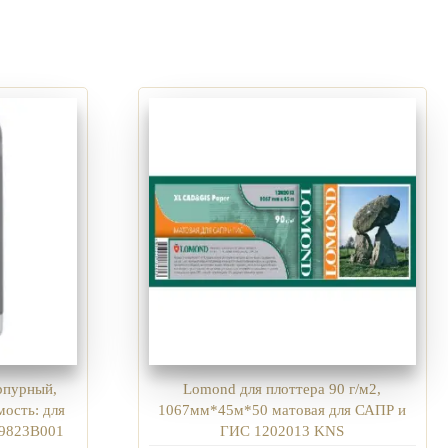
рпурный,
Lomond для плоттера 90 г/м2,
мость: для
1067мм*45м*50 матовая для САПР и
0 9823B001
ГИС 1202013 KNS