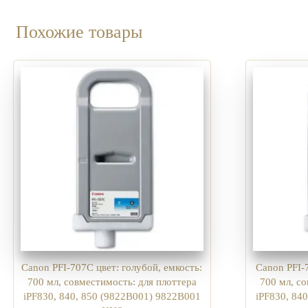
Похожие товары
Canon PFI-707C цвет: голубой, емкость:
Canon PFI-
700 мл, совместимость: для плоттера
700 мл, с
iPF830, 840, 850 (9822B001) 9822B001
iPF830, 84