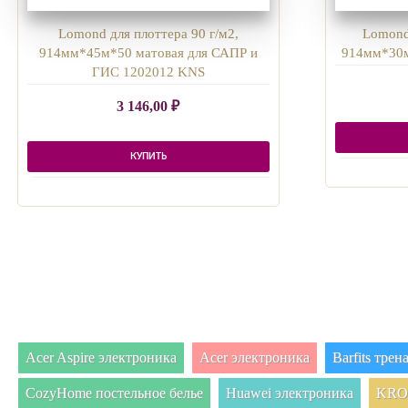
Lomond для плоттера 90 г/м2,
Lomond
914мм*45м*50 матовая для САПР и
914мм*30м
ГИС 1202012 KNS
3 146,00
₽
КУПИТЬ
Acer Aspire электроника
Acer электроника
Barfits тре
CozyHome постельное белье
Huawei электроника
KRON