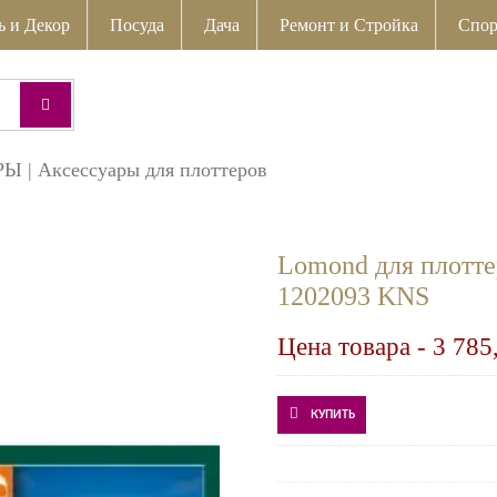
ь и Декор
Посуда
Дача
Ремонт и Стройка
Спор
РЫ
|
Аксессуары для плоттеров
Lomond для плотте
1202093 KNS
Цена товара -
3 785
КУПИТЬ