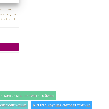
черный,
мость: для
0 9821B001
e комплекты постельного белья
елескопические
KRONA крупная бытовая техника