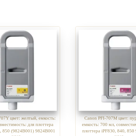
707Y цвет: желтый, емкость:
Canon PFI-707M цвет: пу
овместимость: для плоттера
емкость: 700 мл, совмести
0, 850 (9824B001) 9824B001
плоттера iPF830, 840, 85