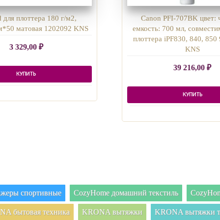
 для плоттера 180 г/м2,
Canon PFI-707BK цвет: 
*50 матовая 1202092 KNS
емкость: 700 мл, совмести
плоттера iPF830, 840, 85
3 329,00
₽
KNS
39 216,00
₽
КУПИТЬ
КУПИТЬ
нажеры спортивные
CozyHome домашний текстиль
CozyHom
A бытовая техника
KRONA вытяжки
KRONA вытяжки т