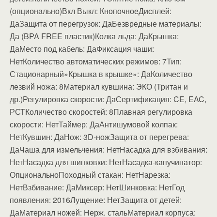
(опционально)Вкл Выкл: КнопочноеДисплей:
ДаЗащита от перегрузок: ДаБезвредные материалы:
Да (BPA FREE пластик)Колка льда: ДаКрышка:
ДаМесто под кабель: ДаФиксация чаши:
НетКоличество автоматических режимов: 7Тип:
Стационарный»Крышка в крышке»: ДаКоличество
лезвий ножа: 8Материал кувшина: ЭКО (Тритан и
др.)Регулировка скорости: ДаСертификация: CE, EAC,
РСТКоличество скоростей: 8Плавная регулировка
скорости: НетТаймер: ДаАнтишумовой колпак:
НетКувшин: ДаНож: 3D-ножЗащита от перегрева:
ДаЧаша для измельчения: НетНасадка для взбивания:
НетНасадка для шинковки: НетНасадка-капучинатор:
ОпциональноПоходный стакан: НетНарезка:
НетВзбивание: ДаМиксер: НетШинковка: НетГод
появления: 2016Лущение: НетЗащита от детей:
ДаМатериал ножей: Нерж. стальМатериал корпуса: