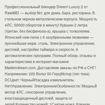
Профессиональный блендер Dream Luxury 2 от
RawMID — выбор №1 для дома, бара, ресторана. В
стильном черном металлическом корпусе. Мощность
4ЛС, 50000 оборотов в минуту! Кувшин 2 литра
(тритан, без бисфенола-а), крышка с толкателем.
Японский нож-пила с 6 зазубренными лезвиями —
прочнейшая нерж. сталь. Электронное управление,
дисплей, настройки таймера и скорости, 6
автоматических программ. Полный обзор, отзывы и
характеристики в интернет-магазине
Madeindream.com. Доставляем заказы по РФ и СНГ!
Напряжение: 220 Вольт 50 ГерцМотор (тип тока):
DСЦвет: ЧерныйНасадка измельчитель:
НетУправление: ЭлектронноеОсобенности: Мощный
мотор 4ЛС, сенсорное управление,
влагозащищенный дисплей, защита от
детей.Количество ножей: 1Снятие ножа: Ключом