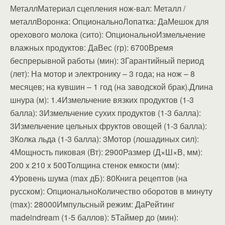
МеталлМатериал сцепления нож-вал: Металл /
металлВоронка: ОпциональноЛопатка: ДаМешок для
орехового молока (сито): ОпциональноИзмельчение
влажных продуктов: ДаВес (гр): 6700Время
беспрерывной работы (мин): 3Гарантийный период
(лет): На мотор и электронику – 3 года; на нож – 8
месяцев; на кувшин – 1 год (на заводской брак).Длина
шнура (м): 1.4Измельчение вязких продуктов (1-3
балла): 3Измельчение сухих продуктов (1-3 балла):
3Измельчение цельных фруктов овощей (1-3 балла):
3Колка льда (1-3 балла): 3Мотор (лошадиных сил):
4Мощность пиковая (Вт): 2900Размер (Д×Ш×В, мм):
200 x 210 x 500Толщина стенок емкости (мм):
4Уровень шума (max дБ): 80Книга рецептов (на
русском): ОпциональноКоличество оборотов в минуту
(max): 28000Импульсный режим: ДаРейтинг
madeindream (1-5 баллов): 5Таймер до (мин):