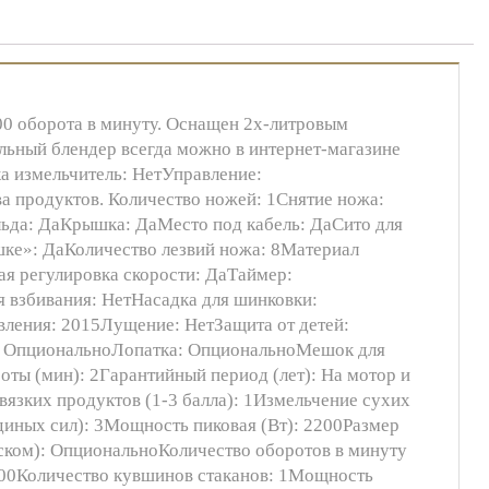
0 оборота в минуту. Оснащен 2х-литровым
льный блендер всегда можно в интернет-магазине
а измельчитель: НетУправление:
а продуктов. Количество ножей: 1Снятие ножа:
ьда: ДаКрышка: ДаМесто под кабель: ДаСито для
ке»: ДаКоличество лезвий ножа: 8Материал
ая регулировка скорости: ДаТаймер:
 взбивания: НетНасадка для шинковки:
ления: 2015Лущение: НетЗащита от детей:
а: ОпциональноЛопатка: ОпциональноМешок для
ты (мин): 2Гарантийный период (лет): На мотор и
 вязких продуктов (1-3 балла): 1Измельчение сухих
адиных сил): 3Мощность пиковая (Вт): 2200Размер
сском): ОпциональноКоличество оборотов в минуту
2000Количество кувшинов стаканов: 1Мощность