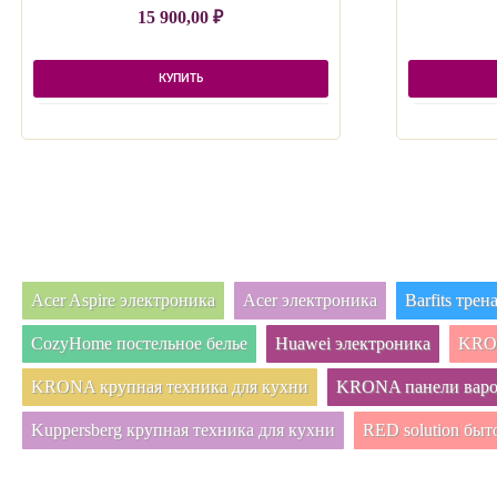
15 900,00
₽
КУПИТЬ
Acer Aspire электроника
Acer электроника
Barfits тре
CozyHome постельное белье
Huawei электроника
KRON
KRONA крупная техника для кухни
KRONA панели вар
Kuppersberg крупная техника для кухни
RED solution быт