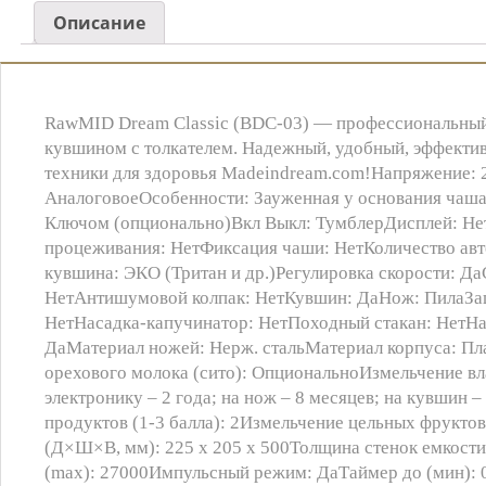
Описание
RawMID Dream Classic (BDC-03) — профессиональный 
кувшином с толкателем. Надежный, удобный, эффектив
техники для здоровья Madeindream.com!Напряжение: 2
АналоговоеОсобенности: Зауженная у основания чаша 
Ключом (опционально)Вкл Выкл: ТумблерДисплей: Нет
процеживания: НетФиксация чаши: НетКоличество ав
кувшина: ЭКО (Тритан и др.)Регулировка скорости: Д
НетАнтишумовой колпак: НетКувшин: ДаНож: ПилаЗащи
НетНасадка-капучинатор: НетПоходный стакан: НетНа
ДаМатериал ножей: Нерж. стальМатериал корпуса: Пл
орехового молока (сито): ОпциональноИзмельчение вл
электронику – 2 года; на нож – 8 месяцев; на кувшин 
продуктов (1-3 балла): 2Измельчение цельных фруктов
(Д×Ш×В, мм): 225 x 205 x 500Толщина стенок емкости
(max): 27000Импульсный режим: ДаТаймер до (мин): 