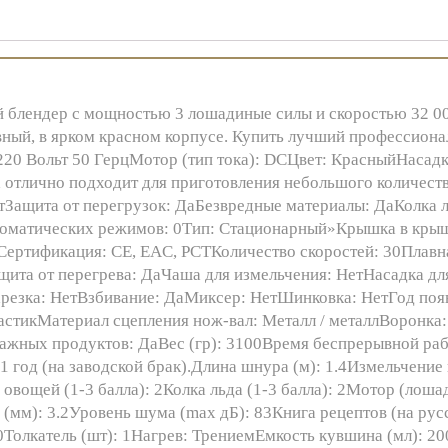
блендер с мощностью 3 лошадиные силы и скоростью 32 00
ный, в ярком красном корпусе. Купить лучший профессиона
20 Вольт 50 ГерцМотор (тип тока): DСЦвет: КрасныйНасадк
отлично подходит для приготовления небольшого количеств
Защита от перегрузок: ДаБезвредные материалы: ДаКолка л
томатических режимов: 0Тип: Стационарный»Крышка в крыш
аСертификация: CE, EAC, РСТКоличество скоростей: 30Плавн
та от перегрева: ДаЧаша для измельчения: НетНасадка для
резка: НетВзбивание: ДаМиксер: НетШинковка: НетГод появ
астикМатериал сцепления нож-вал: Металл / металлВоронк
ажных продуктов: ДаВес (гр): 3100Время беспрерывной рабо
– 1 год (на заводской брак).Длина шнура (м): 1.4Измельчение
 овощей (1-3 балла): 2Колка льда (1-3 балла): 2Мотор (лош
 (мм): 3.2Уровень шума (max дБ): 83Книга рецептов (на ру
0Толкатель (шт): 1Нагрев: ТрениемЕмкость кувшина (мл): 