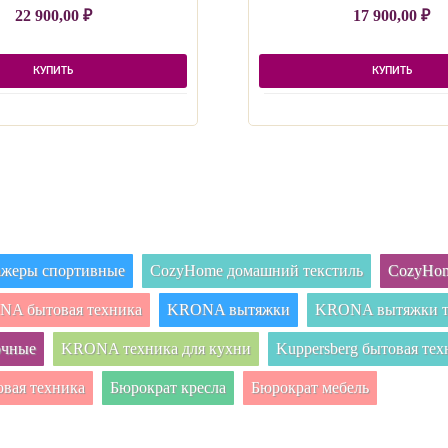
22 900,00
₽
17 900,00
₽
КУПИТЬ
КУПИТЬ
нажеры спортивные
CozyHome домашний текстиль
CozyHom
A бытовая техника
KRONA вытяжки
KRONA вытяжки т
очные
KRONA техника для кухни
Kuppersberg бытовая тех
овая техника
Бюрократ кресла
Бюрократ мебель