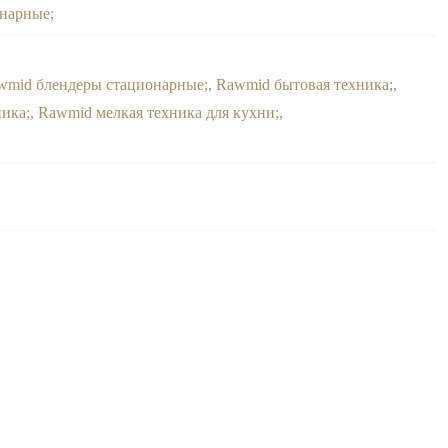
онарные
wmid блендеры стационарные
,
Rawmid бытовая техника
,
ника
,
Rawmid мелкая техника для кухни
,