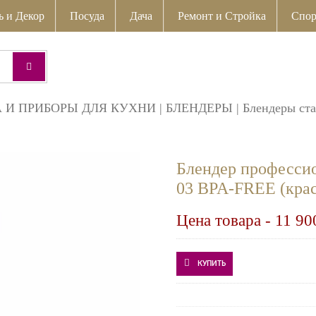
ь и Декор
Посуда
Дача
Ремонт и Стройка
Спор
 И ПРИБОРЫ ДЛЯ КУХНИ
|
БЛЕНДЕРЫ
|
Блендеры ст
Блендер професси
03 BPA-FREE (кра
Цена товара -
11 90
КУПИТЬ