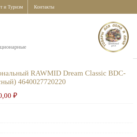
т и Туризм
Контакты
ационарные
ональный RAWMID Dream Classic BDC-
сный) 4640027720220
0,00
₽