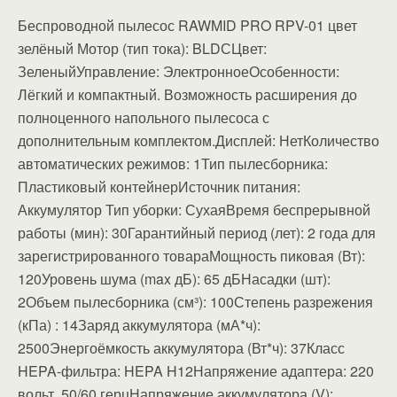
Беспроводной пылесос RAWMID PRO RPV-01 цвет
зелёный Мотор (тип тока): BLDСЦвет:
ЗеленыйУправление: ЭлектронноеОсобенности:
Лёгкий и компактный. Возможность расширения до
полноценного напольного пылесоса с
дополнительным комплектом.Дисплей: НетКоличество
автоматических режимов: 1Тип пылесборника:
Пластиковый контейнерИсточник питания:
Аккумулятор Тип уборки: СухаяВремя беспрерывной
работы (мин): 30Гарантийный период (лет): 2 года для
зарегистрированного товараМощность пиковая (Вт):
120Уровень шума (max дБ): 65 дБНасадки (шт):
2Объем пылесборника (см³): 100Степень разрежения
(кПа) : 14Заряд аккумулятора (мА*ч):
2500Энергоёмкость аккумулятора (Вт*ч): 37Класс
HEPA-фильтра: HEPA H12Напряжение адаптера: 220
вольт, 50/60 герцНапряжение аккумулятора (V):