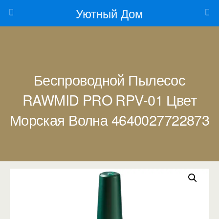
Уютный Дом
Беспроводной Пылесос
RAWMID PRO RPV-01 Цвет
Морская Волна 4640027722873