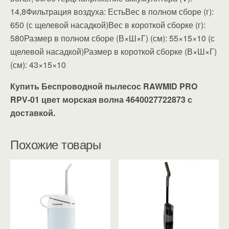
14,8Фильтрация воздуха: ЕстьВес в полном сборе (г):
650 (с щелевой насадкой)Вес в короткой сборке (г):
580Размер в полном сборе (В×Ш×Г) (см): 55×15×10 (с
щелевой насадкой)Размер в короткой сборке (В×Ш×Г)
(см): 43×15×10
Купить Беспроводной пылесос RAWMID PRO
RPV-01 цвет морская волна 4640027722873 с
доставкой.
Похожие товары