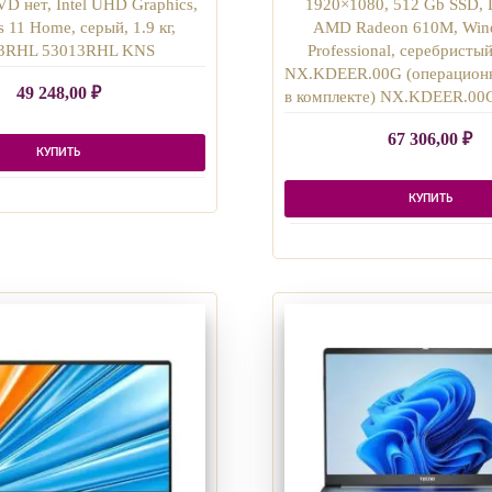
D нет, Intel UHD Graphics,
1920×1080, 512 Gb SSD, 
 11 Home, серый, 1.9 кг,
AMD Radeon 610M, Win
3RHL 53013RHL KNS
Professional, серебристый,
NX.KDEER.00G (операционн
49 248,00
₽
в комплекте) NX.KDEER.00
67 306,00
₽
КУПИТЬ
КУПИТЬ