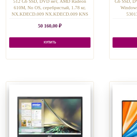
512 Gb SSD, DVD нет, AMD Radeon
Gb SSD, DV
610M, No OS, серебристый, 1.78 кг,
Windows
NX.KDECD.009 NX.KDECD.009 KNS
5301
50 160,00
₽
КУПИТЬ