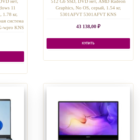
DVD нет,
512 Gb SSD, DVD нет, AMD Radeon
dows 11
Graphics, No OS, серый, 1.54 кг,
 1.78 кг,
5301AFVT 5301AFVT KNS
ая система
43 138,00
₽
G-wpro KNS
КУПИТЬ