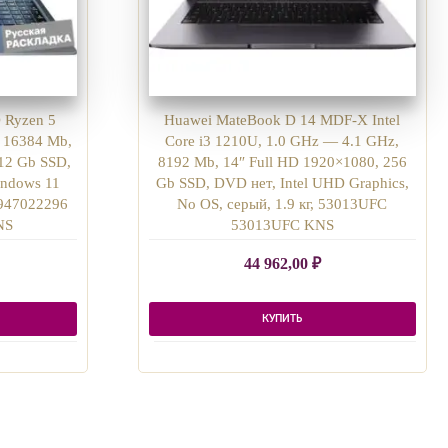
 Ryzen 5
Huawei MateBook D 14 MDF-X Intel
 16384 Mb,
Core i3 1210U, 1.0 GHz — 4.1 GHz,
512 Gb SSD,
8192 Mb, 14″ Full HD 1920×1080, 256
ndows 11
Gb SSD, DVD нет, Intel UHD Graphics,
4947022296
No OS, серый, 1.9 кг, 53013UFC
NS
53013UFC KNS
44 962,00
₽
КУПИТЬ