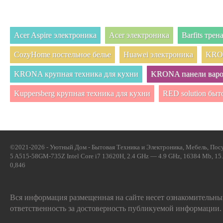
Acer Aspire электроника
Acer электроника
Barfits тре
CozyHome постельное белье
Huawei электроника
KRON
KRONA крупная техника для кухни
KRONA панели вар
Kuppersberg крупная техника для кухни
RED solution быт
©2021-2026 - Уютный Дом - Бытовая Техника и Электроника, Мебель, Посуд
5 A515-58GM-735Z Intel Core i7 13620H, 2.4 GHz — 4.9 GHz, 16384 Mb, 15
0,846
Вся информация размещенная на сайте несет ознакомительный
ответственность за достоверность публикуемой информации.