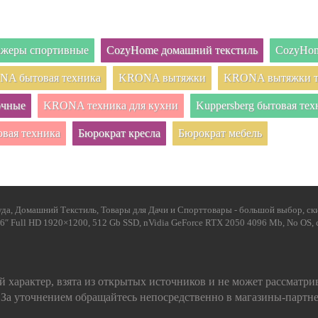
нажеры спортивные
CozyHome домашний текстиль
CozyHom
A бытовая техника
KRONA вытяжки
KRONA вытяжки т
очные
KRONA техника для кухни
Kuppersberg бытовая тех
овая техника
Бюрократ кресла
Бюрократ мебель
а, Домашний Текстиль, Товары для Дачи и Спорттовары - большой выбор, скид
.6″ Full HD 1920×1200, 512 Gb SSD, nVidia GeForce RTX 2050 4096 Mb, No OS,
 характер, взята из открытых источников и не может рассматри
 За уточнением обращайтесь непосредственно в магазины-партн