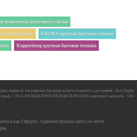
e комплекты постельного белья
елескопические
KRONA крупная бытовая техника
ника
Kuppersberg крупная бытовая техника
ки, акции от популярных брендов купить недорого с доставкой - Acer Aspire
 серый, 1.78 кг, NX.KQ4CD.004 NX.KQ4CD.004 KNS в интернет-магазине. 160 -
ваться как Оферта. Администрация сайта не несет
еры.