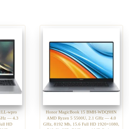
R1LL-wpro
Honor MagicBook 15 BMH-WDQ9HN
GHz — 4.3
AMD Ryzen 5 5500U, 2.1 GHz — 4.0
Full HD
GHz, 8192 Mb, 15.6 Full HD 1920×1080,