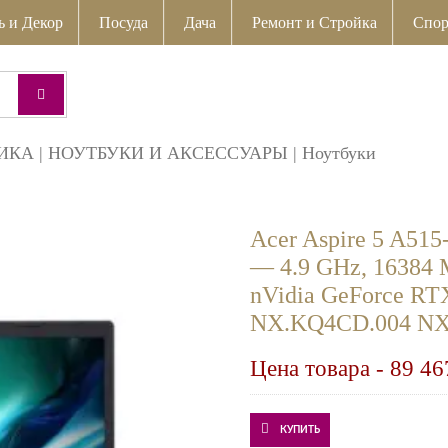
ь и Декор
Посуда
Дача
Ремонт и Стройка
Спор
ИКА
|
НОУТБУКИ И АКСЕССУАРЫ
|
Ноутбуки
Acer Aspire 5 A515
— 4.9 GHz, 16384 M
nVidia GeForce RTX
NX.KQ4CD.004 NX
Цена товара -
89 46
КУПИТЬ