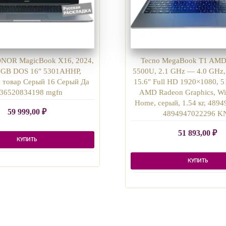
NOR MagicBook X16, 2024,
Tecno MegaBook T1 AMD
2GB DOS 16″ 5301AHHP,
5500U, 2.1 GHz — 4.0 GHz,
 товар Серый 16 Серый Да
15.6″ Full HD 1920×1080, 
36520834198 mgfn
AMD Radeon Graphics, Wi
Home, серый, 1.54 кг, 489
59 999,00
₽
4894947022296 K
51 893,00
₽
КУПИТЬ
КУПИТЬ