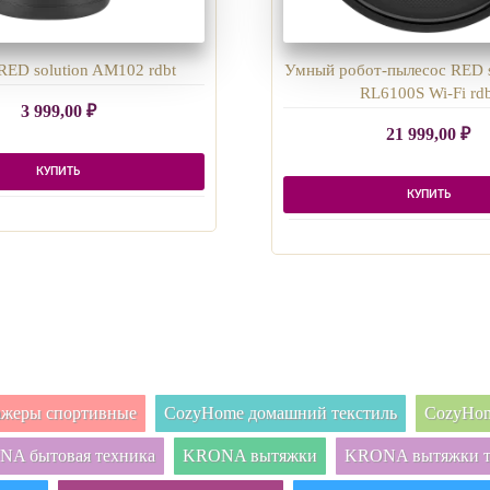
RED solution AM102 rdbt
Умный робот-пылесос RED s
RL6100S Wi-Fi rdb
3 999,00
₽
21 999,00
₽
КУПИТЬ
КУПИТЬ
нажеры спортивные
CozyHome домашний текстиль
CozyHom
A бытовая техника
KRONA вытяжки
KRONA вытяжки т