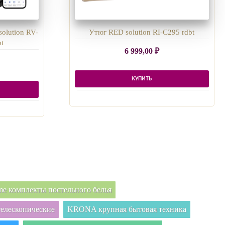
olution RV-
Утюг RED solution RI-C295 rdbt
t
6 999,00
₽
КУПИТЬ
e комплекты постельного белья
елескопические
KRONA крупная бытовая техника