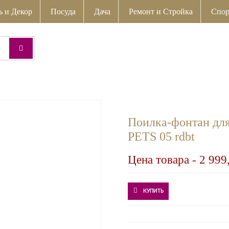
ь и Декор
Посуда
Дача
Ремонт и Стройка
Спор
Поилка-фонтан д
PETS 05 rdbt
Цена товара -
2 999
КУПИТЬ