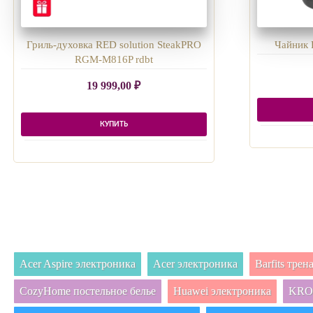
Гриль-духовка RED solution SteakPRO
Чайник 
RGM-M816P rdbt
19 999,00
₽
КУПИТЬ
Acer Aspire электроника
Acer электроника
Barfits тре
CozyHome постельное белье
Huawei электроника
KRON