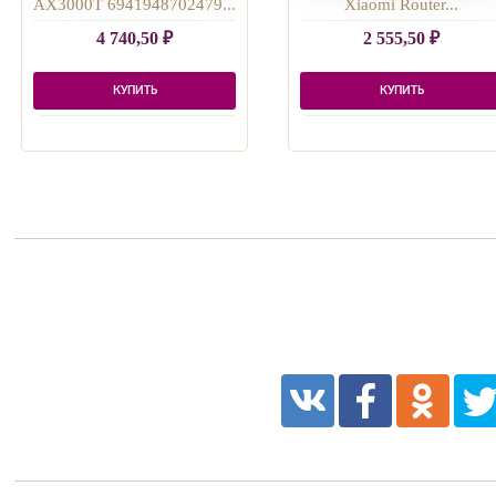
AX3000T 6941948702479...
Xiaomi Router...
4 740,50
₽
2 555,50
₽
КУПИТЬ
КУПИТЬ