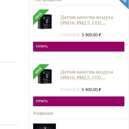
Датчик качества воздуха
(PM10, PM2.5, CO2,...
Первоначальная
Текущая
7 900,00
₽
5 900,00
₽
цена
цена:
составляла
5
КУПИТЬ
7
900,00 ₽.
900,00 ₽.
Датчик качества воздуха
(PM10, PM2.5, CO2,...
Первоначальная
Текущая
7 900,00
₽
5 900,00
₽
цена
цена:
составляла
5
КУПИТЬ
7
900,00 ₽.
900,00 ₽.
Новинки