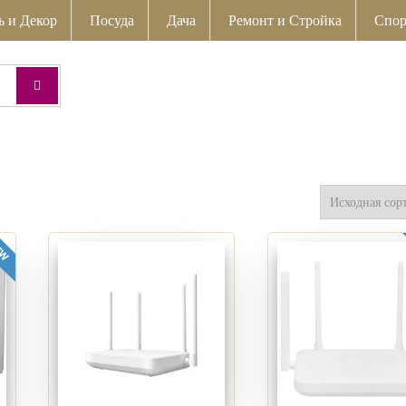
ь и Декор
Посуда
Дача
Ремонт и Стройка
Спор