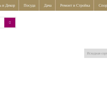
ь и Декор
Посуда
Дача
Ремонт и Стройка
Спор