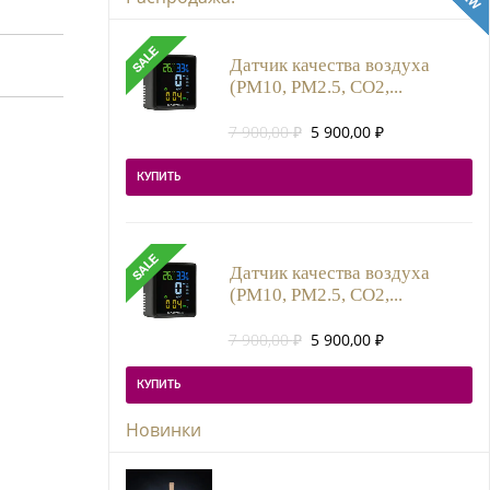
Датчик качества воздуха
(PM10, PM2.5, CO2,...
Первоначальная
Текущая
7 900,00
₽
5 900,00
₽
цена
цена:
составляла
5
КУПИТЬ
7
900,00 ₽.
900,00 ₽.
Датчик качества воздуха
(PM10, PM2.5, CO2,...
Первоначальная
Текущая
7 900,00
₽
5 900,00
₽
цена
цена:
составляла
5
КУПИТЬ
7
900,00 ₽.
900,00 ₽.
Новинки