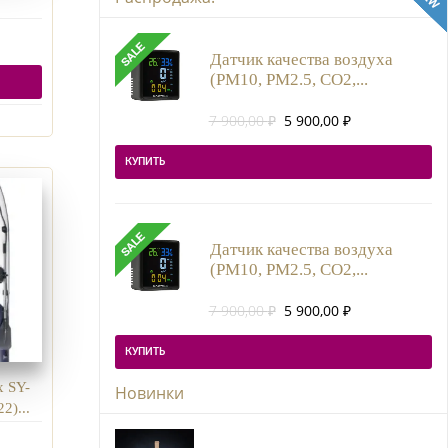
Датчик качества воздуха
(PM10, PM2.5, CO2,...
Первоначальная
Текущая
7 900,00
₽
5 900,00
₽
цена
цена:
составляла
5
КУПИТЬ
7
900,00 ₽.
900,00 ₽.
Датчик качества воздуха
(PM10, PM2.5, CO2,...
Первоначальная
Текущая
7 900,00
₽
5 900,00
₽
цена
цена:
составляла
5
КУПИТЬ
7
900,00 ₽.
900,00 ₽.
 SY-
Новинки
2)...