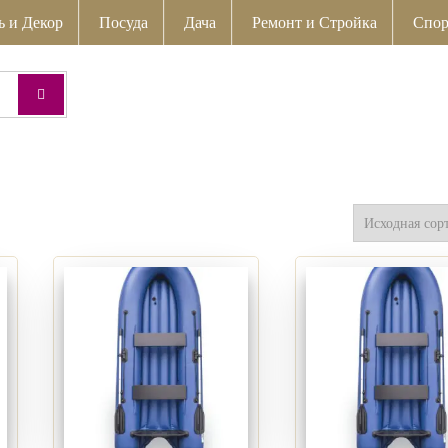
ь и Декор
Посуда
Дача
Ремонт и Стройка
Спор