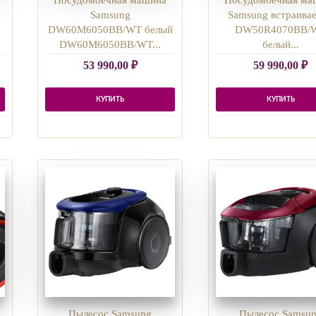
Samsung
Samsung встраива
DW60M6050BB/WT белый
DW50R4070BB/
DW60M6050BB/WT...
белый...
53 990,00
₽
59 990,00
₽
КУПИТЬ
КУПИТЬ
Пылесос Samsung
Пылесос Samsu