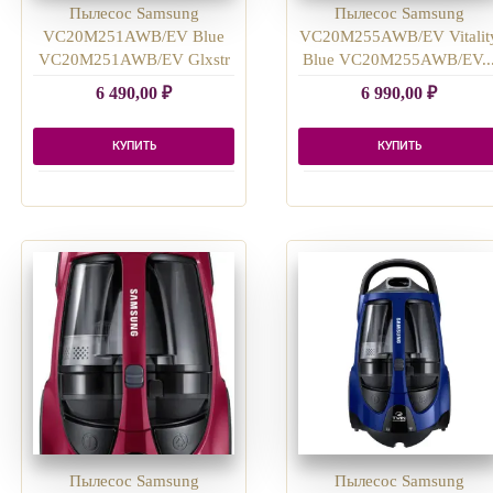
Пылесос Samsung
Пылесос Samsung
VC20M251AWB/EV Blue
VC20M255AWB/EV Vitalit
VC20M251AWB/EV Glxstr
Blue VC20M255AWB/EV..
6 490,00
₽
6 990,00
₽
КУПИТЬ
КУПИТЬ
Пылесос Samsung
Пылесос Samsung