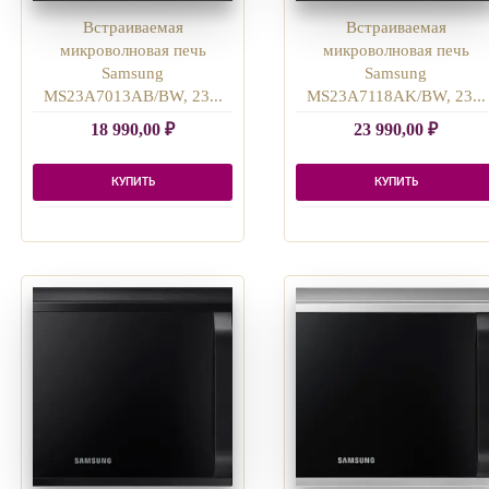
Встраиваемая
Встраиваемая
микроволновая печь
микроволновая печь
Samsung
Samsung
MS23A7013AB/BW, 23...
MS23A7118AK/BW, 23...
18 990,00
₽
23 990,00
₽
КУПИТЬ
КУПИТЬ