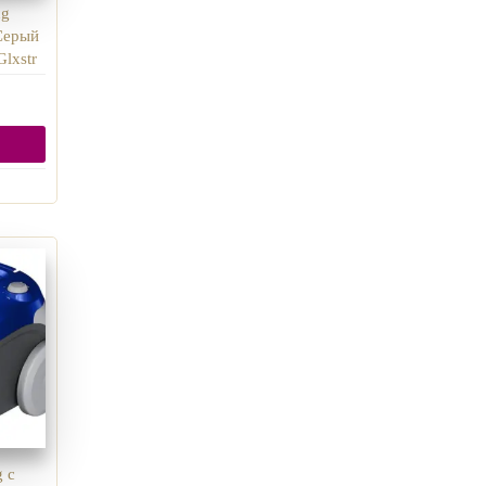
ng
Серый
lxstr
 с