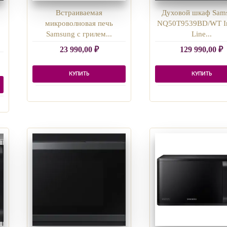
Встраиваемая
Духовой шкаф Sam
микроволновая печь
NQ50T9539BD/WT Inf
Samsung с грилем...
Line...
23 990,00
₽
129 990,00
₽
КУПИТЬ
КУПИТЬ