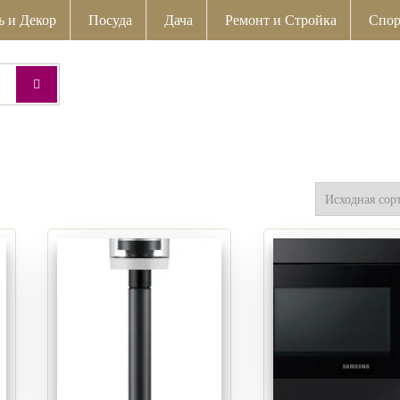
ь и Декор
Посуда
Дача
Ремонт и Стройка
Спор