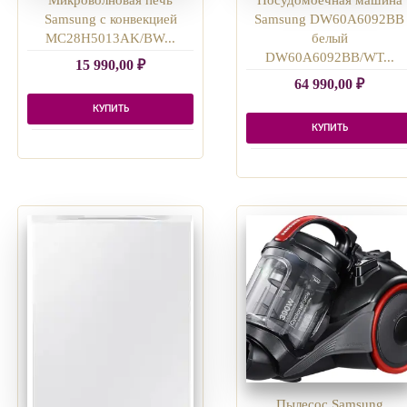
Samsung с конвекцией
Samsung DW60A6092BB
MC28H5013AK/BW...
белый
DW60A6092BB/WT...
15 990,00
₽
64 990,00
₽
КУПИТЬ
КУПИТЬ
Пылесос Samsung