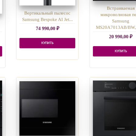
Встраиваемая
Вертикальный пылесос
микроволновая п
Samsung Bespoke AI Jet...
Samsung
MS20A7013AB/BW, 
74 990,00
₽
20 990,00
₽
КУПИТЬ
КУПИТЬ