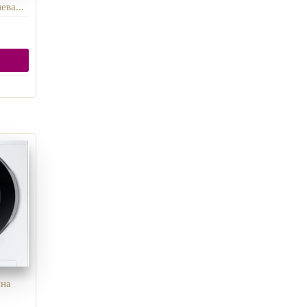
ва...
ина