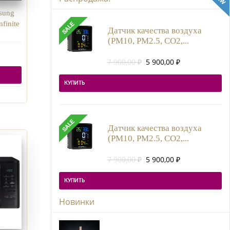
sung
inite
Датчик качества воздуха
(PM10, PM2.5, CO2,...
Первоначальная
Текущая
7 900,00
₽
5 900,00
₽
цена
цена:
составляла
5
КУПИТЬ
7
900,00 ₽.
900,00 ₽.
Датчик качества воздуха
(PM10, PM2.5, CO2,...
Первоначальная
Текущая
7 900,00
₽
5 900,00
₽
цена
цена:
составляла
5
КУПИТЬ
7
900,00 ₽.
900,00 ₽.
Новинки