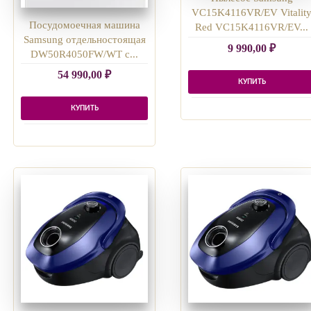
VC15K4116VR/EV Vitalit
Посудомоечная машина
Red VC15K4116VR/EV...
Samsung отдельностоящая
9 990,00
₽
DW50R4050FW/WT с...
54 990,00
₽
КУПИТЬ
КУПИТЬ