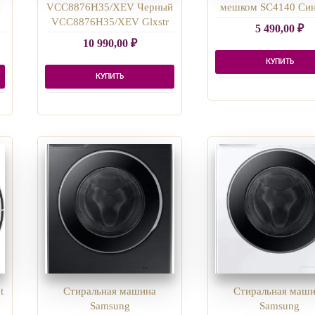
й
VCC8876H35/XEV Черный
мешком SC4140 Сине
VCC8876H35/XEV Glxstr
5 490,00
₽
10 990,00
₽
КУПИТЬ
КУПИТЬ
t
Стиральная машина
Стиральная маш
Samsung
Samsung