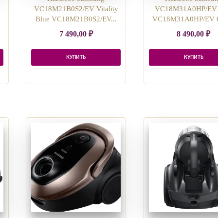
y
VC18M21B0S2/EV Vitality
VC18M31A0HP/EV 
Blue VC18M21B0S2/EV...
VC18M31A0HP/EV G
7 490,00
₽
8 490,00
₽
КУПИТЬ
КУПИТЬ