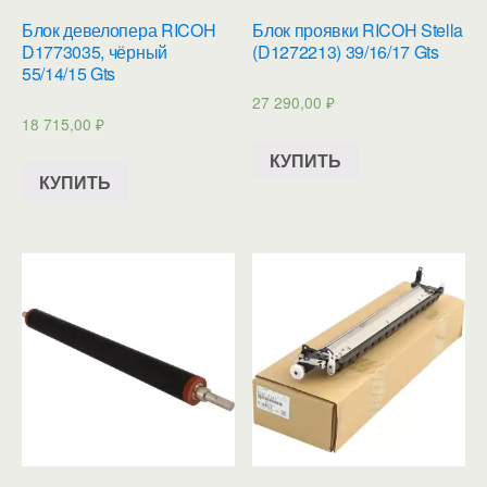
Блок девелопера RICOH
Блок проявки RICOH Stella
D1773035, чёрный
(D1272213) 39/16/17 Gts
55/14/15 Gts
27 290,00
₽
18 715,00
₽
КУПИТЬ
КУПИТЬ