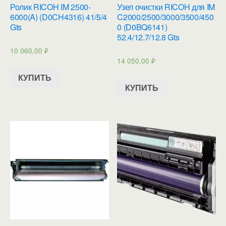
Ролик RICOH IM 2500-
Узел очистки RICOH для IM
6000(A) (D0CH4316) 41/5/4
C2000/2500/3000/3500/450
Gts
0 (D0BQ6141)
52.4/12.7/12.8 Gts
10 060,00
₽
14 050,00
₽
КУПИТЬ
КУПИТЬ