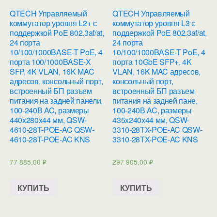
QTECH Управляемый
QTECH Управляемый
коммутатор уровня L2+ с
коммутатор уровня L3 с
поддержкой PoE 802.3af/at,
поддержкой PoE 802.3af/at,
24 порта
24 порта
10/100/1000BASE-T PoE, 4
10/100/1000BASE-T PoE, 4
порта 100/1000BASE-X
порта 10GbE SFP+, 4K
SFP, 4K VLAN, 16K MAC
VLAN, 16K MAC адресов,
адресов, консольный порт,
консольный порт,
встроенный БП разъем
встроенный БП разъем
питания на задней панели,
питания на задней пане,
100-240В AC, размеры
100-240В AC, размеры
440x280x44 мм, QSW-
435x240x44 мм, QSW-
4610-28T-POE-AC QSW-
3310-28TX-POE-AC QSW-
4610-28T-POE-AC KNS
3310-28TX-POE-AC KNS
77 885,00
₽
297 905,00
₽
КУПИТЬ
КУПИТЬ