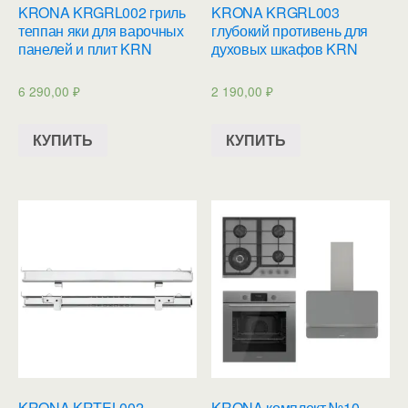
KRONA KRGRL002 гриль
KRONA KRGRL003
теппан яки для варочных
глубокий противень для
панелей и плит KRN
духовых шкафов KRN
6 290,00
₽
2 190,00
₽
КУПИТЬ
КУПИТЬ
KRONA KRTEL002
KRONA комплект №10