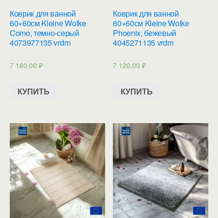
Коврик для ванной
Коврик для ванной
60×60см Kleine Wolke
60×60см Kleine Wolke
Como, темно-серый
Phoenix, бежевый
4073977135 vrdm
4045271135 vrdm
7 160,00
₽
7 120,00
₽
КУПИТЬ
КУПИТЬ