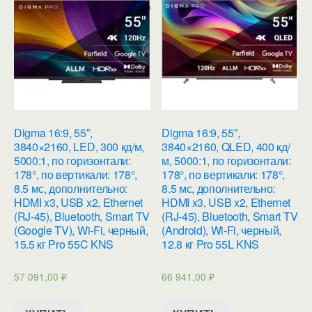
Digma 16:9, 55″,
Digma 16:9, 55″,
3840×2160, LED, 300 кд/м,
3840×2160, QLED, 400 кд/
5000:1, по горизонтали:
м, 5000:1, по горизонтали:
178°, по вертикали: 178°,
178°, по вертикали: 178°,
8.5 мс, дополнительно:
8.5 мс, дополнительно:
HDMI x3, USB x2, Ethernet
HDMI x3, USB x2, Ethernet
(RJ-45), Bluetooth, Smart TV
(RJ-45), Bluetooth, Smart TV
(Google TV), Wi-Fi, черный,
(Android), Wi-Fi, черный,
15.5 кг Pro 55C KNS
12.8 кг Pro 55L KNS
57 091,00
₽
66 941,00
₽