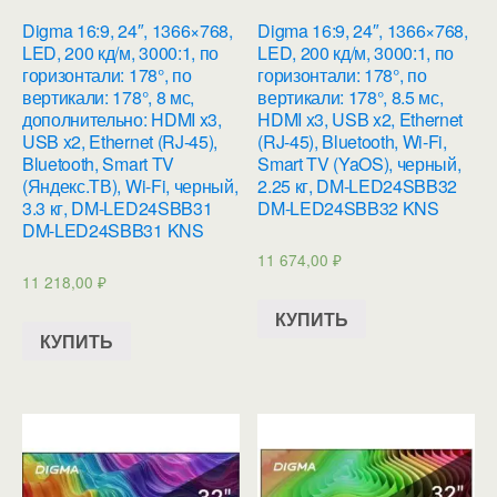
Digma 16:9, 24″, 1366×768,
Digma 16:9, 24″, 1366×768,
LED, 200 кд/м, 3000:1, по
LED, 200 кд/м, 3000:1, по
горизонтали: 178°, по
горизонтали: 178°, по
вертикали: 178°, 8 мс,
вертикали: 178°, 8.5 мс,
дополнительно: HDMI x3,
HDMI x3, USB x2, Ethernet
USB x2, Ethernet (RJ-45),
(RJ-45), Bluetooth, Wi-Fi,
Bluetooth, Smart TV
Smart TV (YaOS), черный,
(Яндекс.ТВ), Wi-Fi, черный,
2.25 кг, DM-LED24SBB32
3.3 кг, DM-LED24SBB31
DM-LED24SBB32 KNS
DM-LED24SBB31 KNS
11 674,00
₽
11 218,00
₽
КУПИТЬ
КУПИТЬ