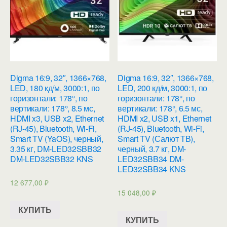
Digma 16:9, 32″, 1366×768,
Digma 16:9, 32″, 1366×768,
LED, 180 кд/м, 3000:1, по
LED, 200 кд/м, 3000:1, по
горизонтали: 178°, по
горизонтали: 178°, по
вертикали: 178°, 8.5 мс,
вертикали: 178°, 6.5 мс,
HDMI x3, USB x2, Ethernet
HDMI x2, USB x1, Ethernet
(RJ-45), Bluetooth, Wi-Fi,
(RJ-45), Bluetooth, Wi-Fi,
Smart TV (YaOS), черный,
Smart TV (Салют ТВ),
3.35 кг, DM-LED32SBB32
черный, 3.7 кг, DM-
DM-LED32SBB32 KNS
LED32SBB34 DM-
LED32SBB34 KNS
12 677,00
₽
15 048,00
₽
КУПИТЬ
КУПИТЬ